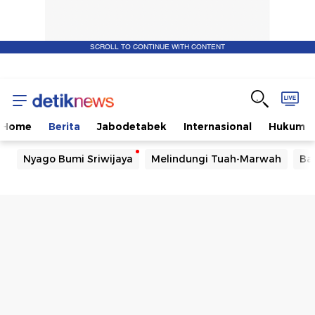
SCROLL TO CONTINUE WITH CONTENT
Home
Berita
Jabodetabek
Internasional
Hukum
Nyago Bumi Sriwijaya
Melindungi Tuah-Marwah
Ba