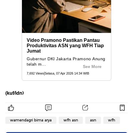
(kuf/idn)
wamendagri bima arya
wfh asn
asn
wfh