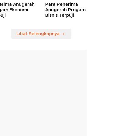
erima Anugerah
Para Penerima
gam Ekonomi
Anugerah Progam
uji
Bisnis Terpuji
Lihat Selengkapnya