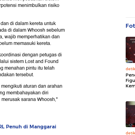
rpotensi menimbulkan risiko
dan di dalam kereta untuk
Fo
ada di dalam Whoosh sebelum
va, wajib memperhatikan dan
belum memasuki kereta.
ordinasi dengan petugas di
lalui sistem Lost and Found
 menahan pintu itu telah
deti
ndakan tersebut.
Pen
Figu
mengikuti aturan dan arahan
Kem
yang membahayakan diri
n merusak sarana Whoosh,"
L Penuh di Manggarai
deti