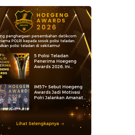
ang penghargaan persembahan detikcom
rsama POLRI kepada sosok polisi teladan.
lkan polisi teladan di sekitarmu!
5 Polisi Teladan
Penerima Hoegeng
Awards 2026, Ini
Kategori dan Kiprahnya
IM57+ Sebut Hoegeng
Awards Jadi Motivasi
Polri Jalankan Amanat
Konstitusi
Lihat Selengkapnya