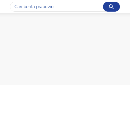
Cancel
Yang sedang ramai dicari
#1
data live draw sgp
#2
piala presiden 2026
#3
prabowo
#4
iran
#5
gempa hari ini
Promoted
Terakhir yang dicari
Loading...