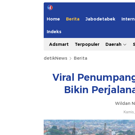
Home
Berita
Jabodetabek
Intern
Indeks
Adsmart
Terpopuler
Daerah
detikNews
Berita
Viral Penumpan
Bikin Perjala
Wildan N
Kamis,