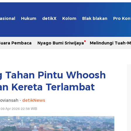
asional
Hukum
detikX
Kolom
Blak blakan
Pro Kon
Suara Pembaca
Nyago Bumi Sriwijaya
Melindungi Tuah-
g Tahan Pintu Whoosh
nan Kereta Terlambat
oviansah -
detikNews
 09 Apr 2026 22:58 WIB