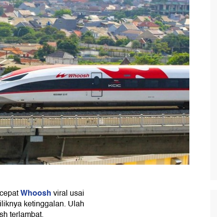
Whoosh
 cepat
viral usai
iknya ketinggalan. Ulah
h terlambat.