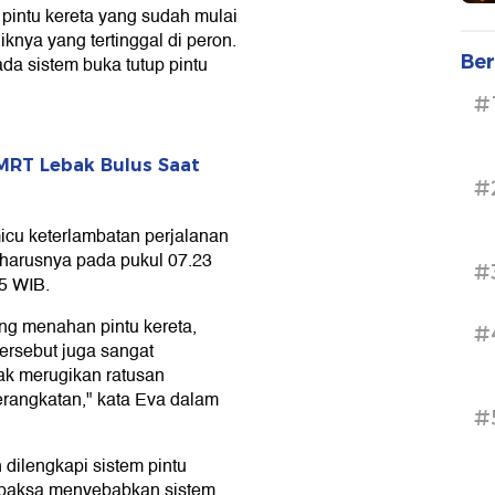
intu kereta yang sudah mulai
nya yang tertinggal di peron.
Ber
a sistem buka tutup pintu
#
 MRT Lebak Bulus Saat
#
cu keterlambatan perjalanan
harusnya pada pukul 07.23
#
5 WIB.
g menahan pintu kereta,
#
tersebut juga sangat
ak merugikan ratusan
erangkatan," kata Eva dalam
#
dilengkapi sistem pintu
a paksa menyebabkan sistem