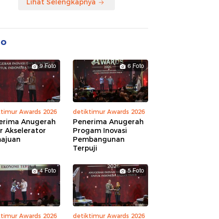
Lihat Selengkapnya
to
9 Foto
6 Foto
ktimur Awards 2026
detiktimur Awards 2026
erima Anugerah
Penerima Anugerah
r Akselerator
Progam Inovasi
ajuan
Pembangunan
Terpuji
4 Foto
5 Foto
ktimur Awards 2026
detiktimur Awards 2026