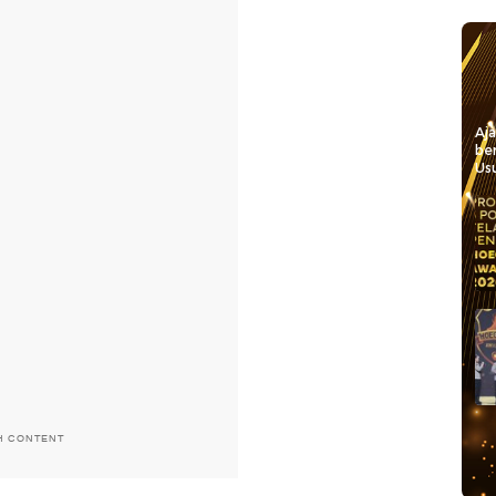
Aj
be
Usu
H CONTENT