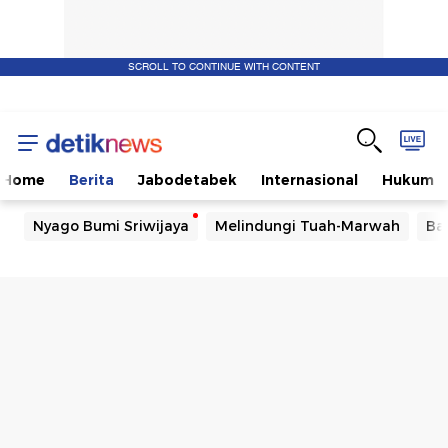
SCROLL TO CONTINUE WITH CONTENT
Home
Berita
Jabodetabek
Internasional
Hukum
Nyago Bumi Sriwijaya
Melindungi Tuah-Marwah
Ba