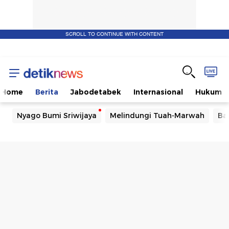
SCROLL TO CONTINUE WITH CONTENT
Home
Berita
Jabodetabek
Internasional
Hukum
Nyago Bumi Sriwijaya
Melindungi Tuah-Marwah
Ba