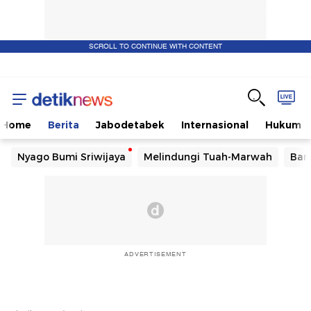
SCROLL TO CONTINUE WITH CONTENT
Home
Berita
Jabodetabek
Internasional
Hukum
Nyago Bumi Sriwijaya
Melindungi Tuah-Marwah
Ban
ADVERTISEMENT