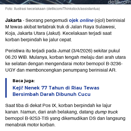
Foto: Ilustrasi kecelakaan (detikcom/Thinkstock/assistantua)
Jakarta
ojek
online
-
Seorang pengemudi
(ojol) berinisial
M tewas akibat tertabrak truk di Jalan Raya Sulawesi,
Koja, Jakarta Utara (Jakut). Kecelakaan terjadi saat
korban berpindah ke jalur cepat.
Peristiwa itu terjadi pada Jumat (3/4/2026) sekitar pukul
06.20 WIB. Mulanya, korban tengah melaju dari arah utara
ke selatan dengan mengendarai motor bernopol B-3236-
UGY dan memboncengkan penumpang berinisial AR.
Baca juga:
Keji! Nenek 77 Tahun di Riau Tewas
Bersimbah Darah Dibunuh Cucu
Saat tiba di dekat Pos IX, korban berpindah ke lajur
kanan. Namun, dari arah belakang, datang
dump truck
bernopol B-9253-TIS yang dikemudikan DS dan langsung
menabrak motor korban.