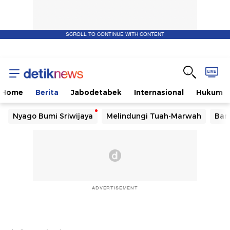
SCROLL TO CONTINUE WITH CONTENT
Home
Berita
Jabodetabek
Internasional
Hukum
Nyago Bumi Sriwijaya
Melindungi Tuah-Marwah
Ban
ADVERTISEMENT