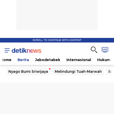
SCROLL TO CONTINUE WITH CONTENT
Home
Berita
Jabodetabek
Internasional
Hukum
Nyago Bumi Sriwijaya
Melindungi Tuah-Marwah
Ba