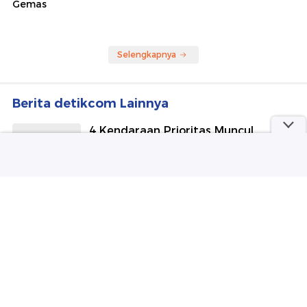
Gemas
Selengkapnya
Berita detikcom Lainnya
4 Kendaraan Prioritas Muncul
Bersamaan, Mana yang
Didahulukan?
detikOto
Meta Didenda Rp 10,12 Triliun,
Instagram & Facebook Dipaksa
Batasi Remaja
detikInet
UGM Nonaktifkan Mahasiswi PPDS
Buntut Komentar 'Orang Have' ke