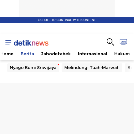
SCROLL TO CONTINUE WITH CONTENT
Home
Berita
Jabodetabek
Internasional
Hukum
Nyago Bumi Sriwijaya
Melindungi Tuah-Marwah
Ba