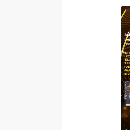
Aj
be
Usu