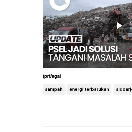
(prf/ega)
sampah
energi terbarukan
sidoarj