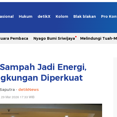
asional
Hukum
detikX
Kolom
Blak blakan
Pro Kon
Suara Pembaca
Nyago Bumi Sriwijaya
Melindungi Tuah-
 Sampah Jadi Energi,
gkungan Diperkuat
 Saputra -
detikNews
 29 Mar 2026 17:33 WIB