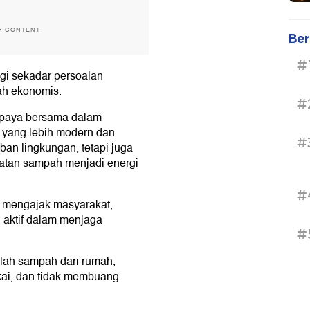
H CONTENT
Ber
#
agi sekadar persoalan
bah ekonomis.
#
 upaya bersama dalam
 yang lebih modern dan
#
an lingkungan, tetapi juga
atan sampah menjadi energi
#
 mengajak masyarakat,
 aktif dalam menjaga
#
ah sampah dari rumah,
kai, dan tidak membuang