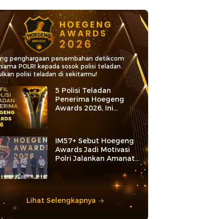
ang penghargaan persembahan detikcom
rsama POLRI kepada sosok polisi teladan.
lkan polisi teladan di sekitarmu!
5 Polisi Teladan
Penerima Hoegeng
Awards 2026, Ini
Kategori dan Kiprahnya
IM57+ Sebut Hoegeng
Awards Jadi Motivasi
Polri Jalankan Amanat
Konstitusi
Lihat Selengkapnya