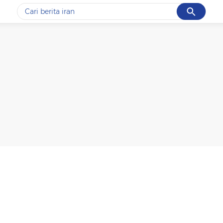
Cancel
Yang sedang ramai dicari
#1
gempa hari ini
#2
demo
#3
gempa
#4
iran
#5
prabowo
Promoted
Terakhir yang dicari
Loading...