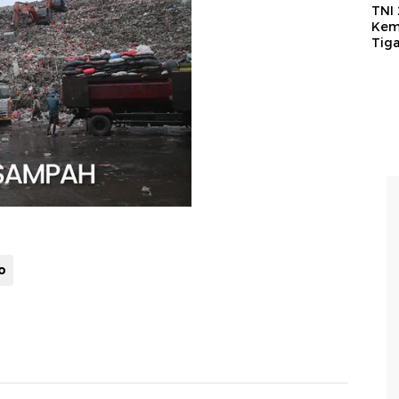
TNI
Kem
Tig
o