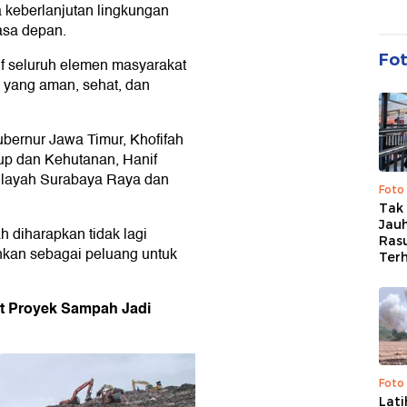
keberlanjutan lingkungan
asa depan.
Fo
if seluruh elemen masyarakat
h yang aman, sehat, dan
ubernur Jawa Timur, Khofifah
up dan Kehutanan, Hanif
 wilayah Surabaya Raya dan
Foto
Tak 
Jauh
h diharapkan tidak lagi
Ras
nkan sebagai peluang untuk
Ter
at Proyek Sampah Jadi
Foto
Lat