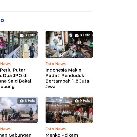
to
3 Foto
8 Foto
 News
Foto News
Perlu Putar
Indonesia Makin
, Dua JPO di
Padat, Penduduk
una Said Bakal
Bertambah 1,8 Juta
hubung
Jiwa
6 Foto
9 Foto
 News
Foto News
ihan Gabungan
Menko Polkam