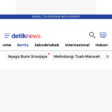
SCROLL TO CONTINUE WITH CONTENT
Home
Berita
Jabodetabek
Internasional
Hukum
Nyago Bumi Sriwijaya
Melindungi Tuah-Marwah
Ba