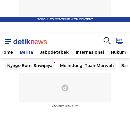
SCROLL TO CONTINUE WITH CONTENT
Home
Berita
Jabodetabek
Internasional
Hukum
Nyago Bumi Sriwijaya
Melindungi Tuah-Marwah
Ban
ADVERTISEMENT