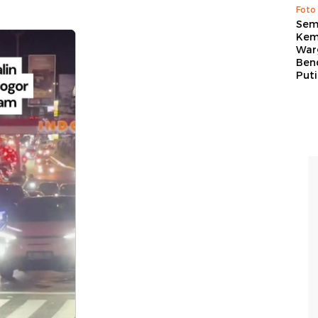
Foto
Sem
Kem
War
Ben
Put