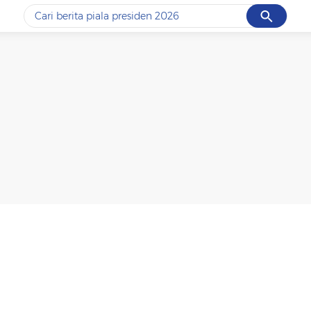
Cancel
Yang sedang ramai dicari
#1
piala presiden 2026
#2
prabowo
#3
gempa hari ini
#4
demo
#5
iran
Promoted
Terakhir yang dicari
Loading...