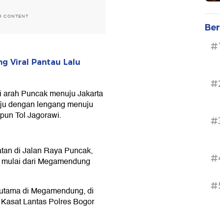
H CONTENT
Ber
#
g Viral Pantau Lalu
#
i arah Puncak menuju Jakarta
aju dengan lengang menuju
upun Tol Jagorawi.
#
atan di Jalan Raya Puncak,
#
an mulai dari Megamendung
#
n utama di Megamendung, di
 Kasat Lantas Polres Bogor