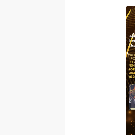
Aj
be
Usu