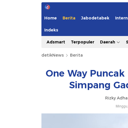
Home
Berita
Jabodetabek
Intern
Indeks
Adsmart
Terpopuler
Daerah
detikNews
Berita
One Way Puncak B
Simpang Gad
Rizky Adh
Minggu,