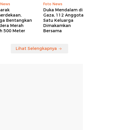
 News
Foto News
arak
Duka Mendalam di
erdekaan,
Gaza, 112 Anggota
ga Bentangkan
Satu Keluarga
dera Merah
Dimakamkan
ih 500 Meter
Bersama
Lihat Selengkapnya