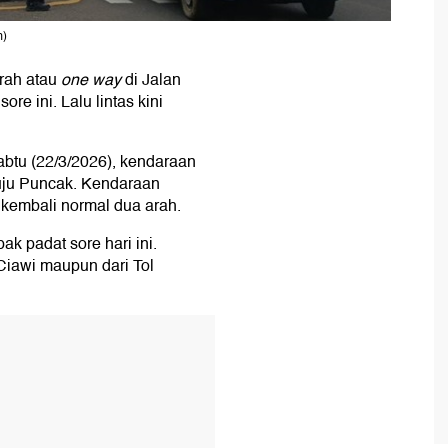
m)
arah atau
one way
di Jalan
re ini. Lalu lintas kini
btu (22/3/2026), kendaraan
nuju Puncak. Kendaraan
 kembali normal dua arah.
 padat sore hari ini.
 Ciawi maupun dari Tol