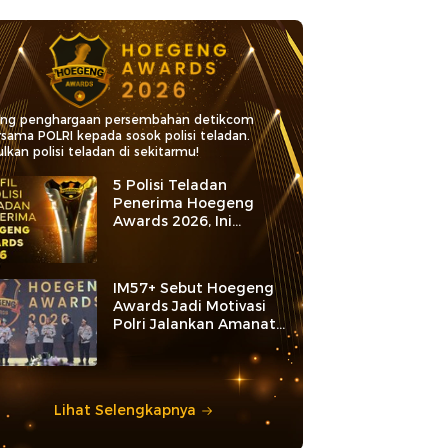
ang penghargaan persembahan detikcom
rsama POLRI kepada sosok polisi teladan.
lkan polisi teladan di sekitarmu!
5 Polisi Teladan
Penerima Hoegeng
Awards 2026, Ini
Kategori dan Kiprahnya
IM57+ Sebut Hoegeng
Awards Jadi Motivasi
Polri Jalankan Amanat
Konstitusi
Lihat Selengkapnya