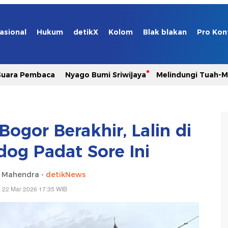
asional
Hukum
detikX
Kolom
Blak blakan
Pro Kon
Suara Pembaca
Nyago Bumi Sriwijaya
Melindungi Tuah-
ogor Berakhir, Lalin di
og Padat Sore Ini
a Mahendra -
detikNews
 22 Mar 2026 17:35 WIB