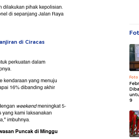
dilakukan pihak kepolisian.
nel di sepanjang Jalan Raya
Fo
njiran di Ciracas
ntuk perkuatan dalam
apnya.
Foto
ume kendaraan yang menuju
Febr
apai 16% dibanding akhir
Dib
untu
9
 dengan
weekend
meningkat 5-
as yang kami laksanakan
a," imbuhnya.
awasan Puncak di Minggu