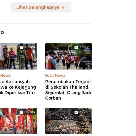
Lihat Selengkapnya
to
5 Foto
7 Foto
 News
Foto News
ie Adriansyah
Penembakan Terjadi
awa ke Kejagung
di Sekolah Thailand,
k Diperiksa Tim
Sejumlah Orang Jadi
Korban
3 Foto
5 Foto