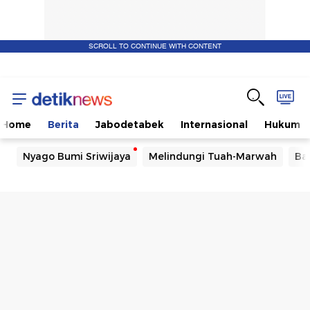
SCROLL TO CONTINUE WITH CONTENT
Home
Berita
Jabodetabek
Internasional
Hukum
Nyago Bumi Sriwijaya
Melindungi Tuah-Marwah
Ba