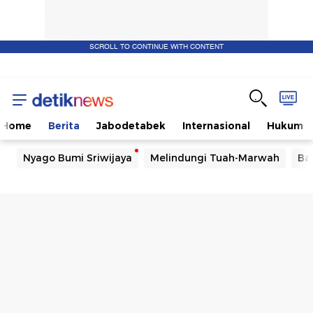
SCROLL TO CONTINUE WITH CONTENT
Home
Berita
Jabodetabek
Internasional
Hukum
Nyago Bumi Sriwijaya
Melindungi Tuah-Marwah
Ba