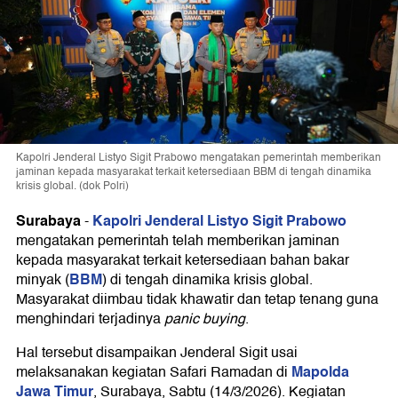
Kapolri Jenderal Listyo Sigit Prabowo mengatakan pemerintah memberikan
jaminan kepada masyarakat terkait ketersediaan BBM di tengah dinamika
krisis global. (dok Polri)
Surabaya
Kapolri Jenderal Listyo Sigit Prabowo
-
mengatakan pemerintah telah memberikan jaminan
kepada masyarakat terkait ketersediaan bahan bakar
BBM
minyak (
) di tengah dinamika krisis global.
Masyarakat diimbau tidak khawatir dan tetap tenang guna
menghindari terjadinya
panic buying
.
Hal tersebut disampaikan Jenderal Sigit usai
Mapolda
melaksanakan kegiatan Safari Ramadan di
Jawa Timur
, Surabaya, Sabtu (14/3/2026). Kegiatan