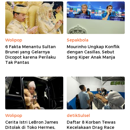
Wolipop
Sepakbola
6 Fakta Menantu Sultan
Mourinho Ungkap Konflik
Brunei yang Gelarnya
dengan Casillas, Sebut
Dicopot karena Perilaku
Sang Kiper Anak Manja
Tak Pantas
Wolipop
detikSulsel
Cerita Istri LeBron James
Daftar 8 Korban Tewas
Ditolak di Toko Hermes,
Kecelakaan Drag Race