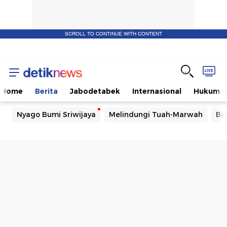
SCROLL TO CONTINUE WITH CONTENT
Home
Berita
Jabodetabek
Internasional
Hukum
Nyago Bumi Sriwijaya
Melindungi Tuah-Marwah
Ba