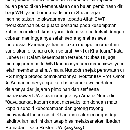
menyatakan bahwa bulan suci Ramadan merupakan
bulan pendidikan kemanusiaan dan bulan pembinaan diri
bagi WNI yang beragama Islam di Sudan agar
meningkatkan ketakwaannya kepada Allah SWT.
"Pelaksanaan buka puasa bersama pada kesempatan
kali ini memiliki hikmah yang dalam karena terkait dengan
cobaan meninggalnya salah seorang mahasiswa
Indonesia. Karenanya hari ini akan menjadi momentum
yang akan dikenang oleh seluruh WNI di Khartoum," kata
Dubes RI. Dalam kesempatan tersebut Dubes RI juga
memuji peran serta WNI khususnya para mahasiswa yang
telah membantu alm. Amalia Nuruddin sejak perawatan di
RS hingga proses pemakamannya. Rektor IUA Prof. Omer
Al Samanni menyampaikan bela sungkawa sedalam-
dalamnya dari jajaran pimpinan dan staf serta
mahasiswa/i IUA atas meninggalnya Amalia Nuruddin.
"Saya sangat kagum dapat menyaksikan dengan mata
kepala sendiri kebersamaan dan gotong royong
masyarakat Indonesia di Khartoum dalam menghadapi
takdir Allah hari ini dan tetap bisa melaksanakan ibadah
(asy/asy)
Ramadan," kata Rektor IUA.