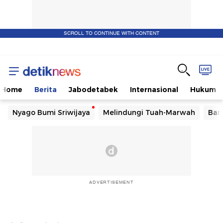
SCROLL TO CONTINUE WITH CONTENT
Home
Berita
Jabodetabek
Internasional
Hukum
Nyago Bumi Sriwijaya
Melindungi Tuah-Marwah
Ban
ADVERTISEMENT