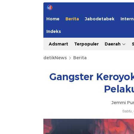
Home
Berita
Jabodetabek
Intern
Indeks
Adsmart
Terpopuler
Daerah
detikNews
Berita
Gangster Keroyok
Pelak
Jemmi Pu
Sabtu,