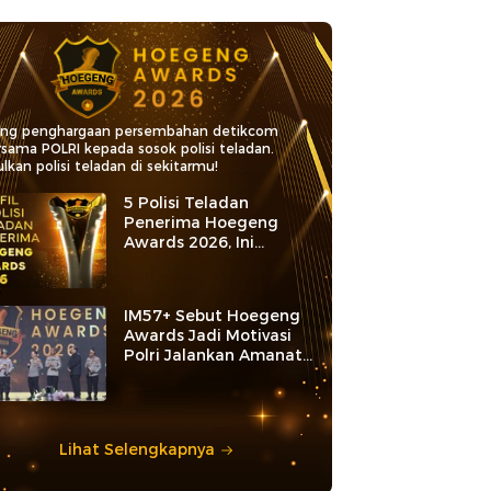
ang penghargaan persembahan detikcom
rsama POLRI kepada sosok polisi teladan.
lkan polisi teladan di sekitarmu!
5 Polisi Teladan
Penerima Hoegeng
Awards 2026, Ini
Kategori dan Kiprahnya
IM57+ Sebut Hoegeng
Awards Jadi Motivasi
Polri Jalankan Amanat
Konstitusi
Lihat Selengkapnya