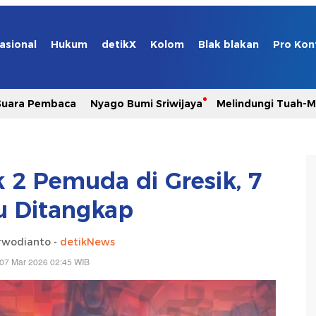
asional
Hukum
detikX
Kolom
Blak blakan
Pro Kon
Suara Pembaca
Nyago Bumi Sriwijaya
Melindungi Tuah-
 2 Pemuda di Gresik, 7
u Ditangkap
rwodianto -
detikNews
 07 Mar 2026 02:45 WIB