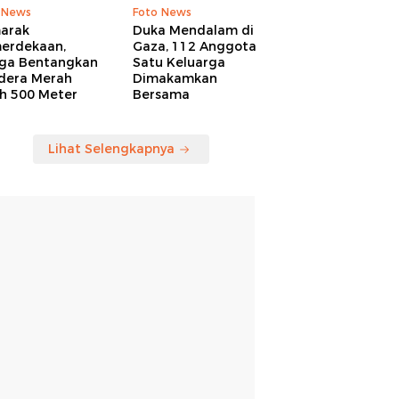
 News
Foto News
arak
Duka Mendalam di
erdekaan,
Gaza, 112 Anggota
ga Bentangkan
Satu Keluarga
dera Merah
Dimakamkan
ih 500 Meter
Bersama
Lihat Selengkapnya