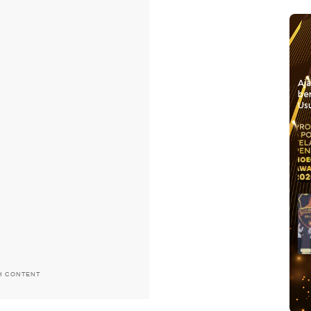
Aj
be
Usu
H CONTENT