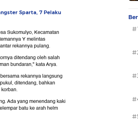
ngster Sparta, 7 Pelaku
Ber
#
 Desa Sukomulyo, Kecamatan
 temannya Y melintas
ntar rekannya pulang.
#
tornya ditendang oleh salah
man bundaran," kata Arya.
#
an bersama rekannya langsung
ipukul, ditendang, bahkan
 korban.
#
ang. Ada yang menendang kaki
elempar batu ke arah helm
#