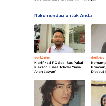
Rekomendasi untuk Anda
detikJatim
detikHot
Klarifikasi PO Soal Bus Pakai
Kemampu
Klakson Suara Jokowi 'Saya
Priawan,
Akan Lawan'
Disebut