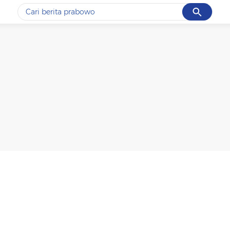
Cancel
Yang sedang ramai dicari
#1
piala presiden 2026
#2
prabowo
#3
gempa hari ini
#4
demo
#5
iran
Promoted
Terakhir yang dicari
Loading...