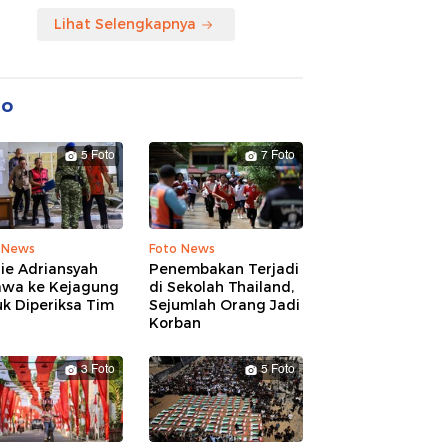
Lihat Selengkapnya
to
5 Foto
7 Foto
 News
Foto News
ie Adriansyah
Penembakan Terjadi
awa ke Kejagung
di Sekolah Thailand,
k Diperiksa Tim
Sejumlah Orang Jadi
Korban
3 Foto
5 Foto