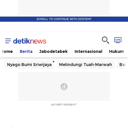
SCROLL TO CONTINUE WITH CONTENT
Home
Berita
Jabodetabek
Internasional
Hukum
Nyago Bumi Sriwijaya
Melindungi Tuah-Marwah
Ban
ADVERTISEMENT