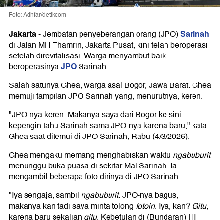
Foto: Adhfar/detikcom
Jakarta
Sarinah
-
Jembatan penyeberangan orang (JPO)
di Jalan MH Thamrin, Jakarta Pusat, kini telah beroperasi
setelah direvitalisasi. Warga menyambut baik
JPO
beroperasinya
Sarinah.
Salah satunya Ghea, warga asal Bogor, Jawa Barat. Ghea
memuji tampilan JPO Sarinah yang, menurutnya, keren.
"JPO-nya keren. Makanya saya dari Bogor ke sini
kepengin tahu Sarinah sama JPO-nya karena baru," kata
Ghea saat ditemui di JPO Sarinah, Rabu (4/3/2026).
Ghea mengaku memang menghabiskan waktu
ngabuburit
menunggu buka puasa di sekitar Mal Sarinah. Ia
mengambil beberapa foto dirinya di JPO Sarinah.
"Iya sengaja, sambil
ngabuburit
. JPO-nya bagus,
makanya kan tadi saya minta tolong
fotoin
. Iya, kan?
Gitu
,
karena baru sekalian
gitu
. Kebetulan di (Bundaran) HI