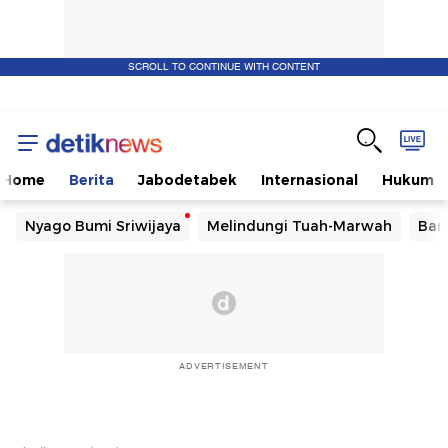
SCROLL TO CONTINUE WITH CONTENT
Home
Berita
Jabodetabek
Internasional
Hukum
Nyago Bumi Sriwijaya
Melindungi Tuah-Marwah
Ban
ADVERTISEMENT