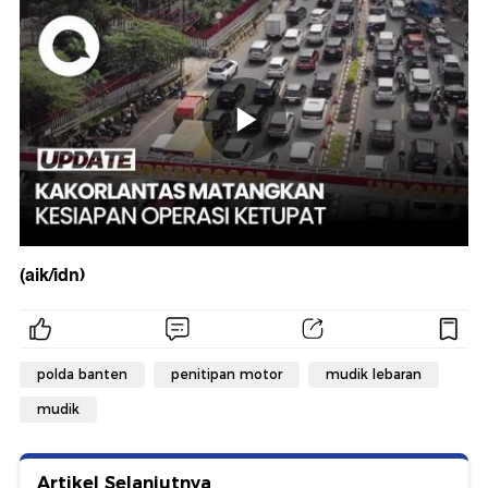
(aik/idn)
polda banten
penitipan motor
mudik lebaran
mudik
Artikel Selanjutnya