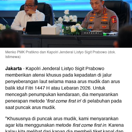
Menko PMK Pratikno dan Kapolri Jenderal Listyo Sigit Prabowo (dok.
Istimewa)
Jakarta
-
Kapolri Jenderal Listyo Sigit Prabowo
memberikan atensi khusus pada kepadatan di jalur
penyeberangan laut selama masa arus mudik dan arus
balik Idul Fitri 1447 H atau Lebaran 2026. Untuk
mencegah penumpukan kendaraan, dia menyarankan
penerapan metode '
first come first in
' di pelabuhan pada
saat puncak arus mudik.
"Khususnya di puncak arus mudik, kami menyarankan
agar kita menggunakan metode
first come first in
. Karena
kalau kita melihat dari kapan dia membeli tiket kapal dan