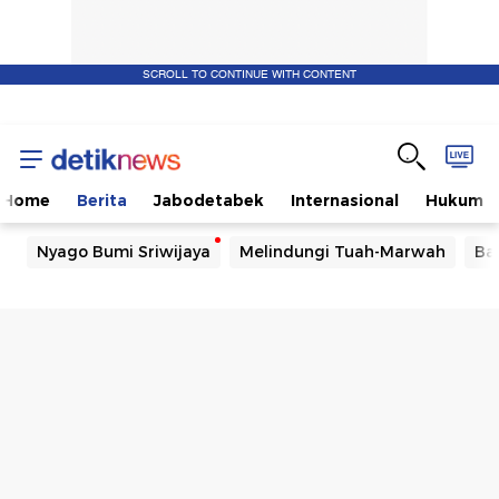
SCROLL TO CONTINUE WITH CONTENT
Home
Berita
Jabodetabek
Internasional
Hukum
Nyago Bumi Sriwijaya
Melindungi Tuah-Marwah
Ba