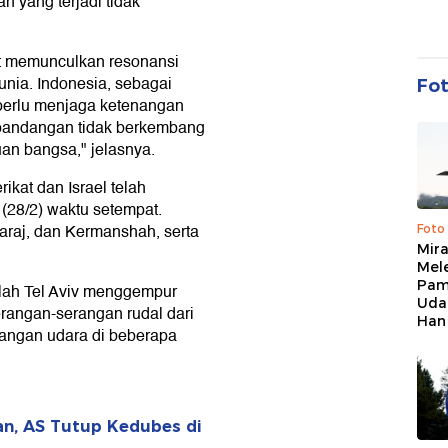
 yang terjadi tidak
.
pat memunculkan resonansi
dunia. Indonesia, sebagai
Fo
 perlu menjaga ketenangan
pandangan tidak berkembang
an bangsa," jelasnya.
ikat dan Israel telah
(28/2) waktu setempat.
araj, dan Kermanshah, serta
Foto
Mir
Mel
Pam
elah Tel Aviv menggempur
Uda
rangan-serangan rudal dari
Han
erangan udara di beberapa
ran, AS Tutup Kedubes di