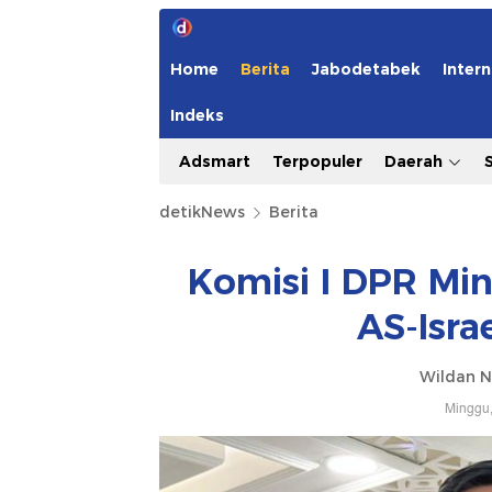
Home
Berita
Jabodetabek
Intern
Indeks
Adsmart
Terpopuler
Daerah
detikNews
Berita
Komisi I DPR Min
AS-Isra
Wildan N
Minggu,