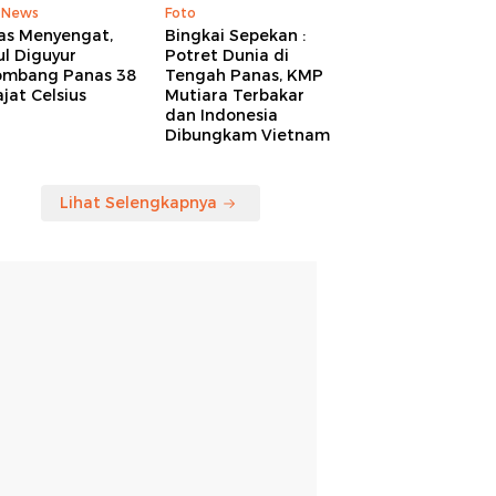
 News
Foto
as Menyengat,
Bingkai Sepekan :
l Diguyur
Potret Dunia di
ombang Panas 38
Tengah Panas, KMP
jat Celsius
Mutiara Terbakar
dan Indonesia
Dibungkam Vietnam
Lihat Selengkapnya