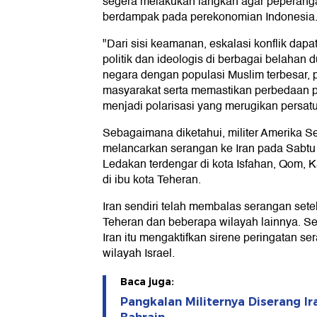
segera melakukan langkah agar peperangan
berdampak pada perekonomian Indonesia
"Dari sisi keamanan, eskalasi konflik da
politik dan ideologis di berbagai belahan 
negara dengan populasi Muslim terbesar,
masyarakat serta memastikan perbedaan 
menjadi polarisasi yang merugikan persatu
Sebagaimana diketahui, militer Amerika Ser
melancarkan serangan ke Iran pada Sabtu 
Ledakan terdengar di kota Isfahan, Qom, K
di ibu kota Teheran.
Iran sendiri telah membalas serangan set
Teheran dan beberapa wilayah lainnya. Se
Iran itu mengaktifkan sirene peringatan s
wilayah Israel.
Baca juga:
Pangkalan Militernya Diserang I