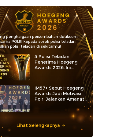
ang penghargaan persembahan detikcom
rsama POLRI kepada sosok polisi teladan.
lkan polisi teladan di sekitarmu!
5 Polisi Teladan
Penerima Hoegeng
Awards 2026, Ini
Kategori dan Kiprahnya
IM57+ Sebut Hoegeng
Awards Jadi Motivasi
Polri Jalankan Amanat
Konstitusi
Lihat Selengkapnya