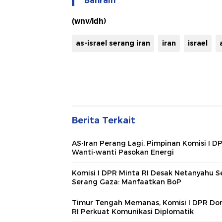
Bahrain
(wnv/idh)
as-israel serang iran
iran
israel
Berita Terkait
AS-Iran Perang Lagi, Pimpinan Komisi I D
Wanti-wanti Pasokan Energi
Komisi I DPR Minta RI Desak Netanyahu S
Serang Gaza: Manfaatkan BoP
Timur Tengah Memanas, Komisi I DPR Do
RI Perkuat Komunikasi Diplomatik