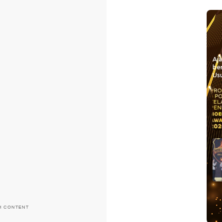
Aj
be
Usu
H CONTENT