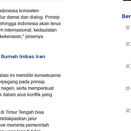
Indonesia konsisten
Ber
lur damai dan dialog. Prinsip
, sehingga Indonesia akan terus
#
internasional, kedaulatan
kekerasan," jelasnya.
#
r Rumah Imbas Iran
#
asi ini memiliki konsekuensi
erpegang pada prinsip
 negeri, serta memperkuat
#
ak dalam arus konflik yang
#
 di Timur Tengah bisa
idakpastian jalur
ave meminta pemerintah