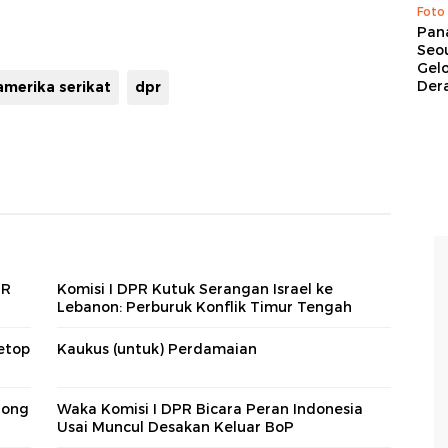
Foto
Pan
Seou
Gel
Dera
amerika serikat
dpr
PR
Komisi I DPR Kutuk Serangan Israel ke
Lebanon: Perburuk Konflik Timur Tengah
etop
Kaukus (untuk) Perdamaian
rong
Waka Komisi I DPR Bicara Peran Indonesia
Usai Muncul Desakan Keluar BoP