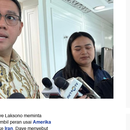
ave Laksono meminta
Amerika
mbil peran usai
Iran
 ke
. Dave menyebut