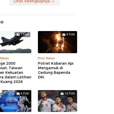
Lihat Selengkapnya
to
7 Foto
9 Foto
 News
Foto News
age 2000
Potret Kobaran Api
esat, Taiwan
Mengamuk di
er Kekuatan
Gedung Bapenda
ra dalam Latihan
DKI
 Kuang 2026
4 Foto
15 Foto