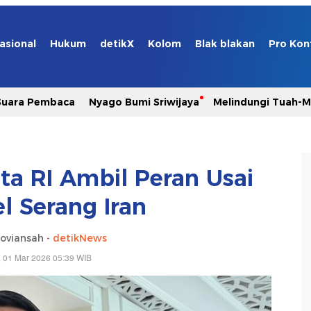
asional
Hukum
detikX
Kolom
Blak blakan
Pro Kon
Suara Pembaca
Nyago Bumi Sriwijaya
Melindungi Tuah-
ta RI Ambil Peran Usai
el Serang Iran
oviansah -
detikNews
 01 Mar 2026 05:39 WIB