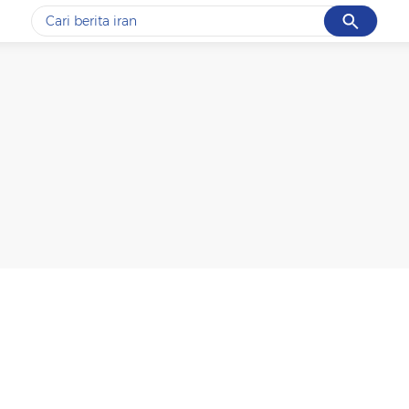
#3
gempa
#4
iran
#5
prabowo
Promoted
Terakhir yang dicari
Loading...
asional
Hukum
detikX
Kolom
Blak blakan
Pro Kon
Suara Pembaca
Nyago Bumi Sriwijaya
Melindungi Tuah-