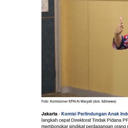
Foto: Komisioner KPAI Ai Maryati (dok. Istimewa)
Jakarta
Komisi Perlindungan Anak Ind
-
langkah cepat Direktorat Tindak Pidana P
membongkar sindikat perdagangan orang m
mengatakan penindakan itu sebagai upay
anak Indonesia.
"KPAI tentunya mengapresiasi atas langk
jaringan perdagangan bayi ini. Ini sangat 
pengungkapan ini artinya anak-anak ters
kehilangan hak-haknya mereka, baik itu ha
maupun hak perlindungan," kata Komision