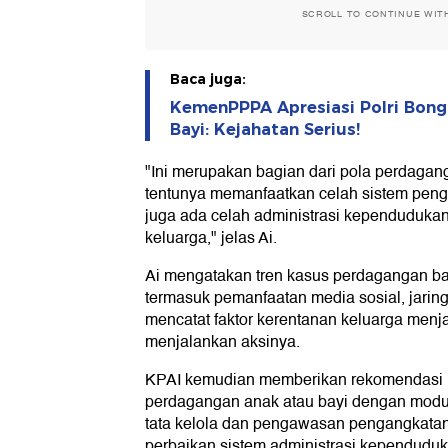
"Ini merupakan bagian dari pola perdagan
tentunya memanfaatkan celah sistem pen
juga ada celah administrasi kependudukan
keluarga," jelas Ai.
Ai mengatakan tren kasus perdagangan bay
termasuk pemanfaatan media sosial, jarin
mencatat faktor kerentanan keluarga menja
menjalankan aksinya.
KPAI kemudian memberikan rekomendasi
perdagangan anak atau bayi dengan modu
tata kelola dan pengawasan pengangkatan
perbaikan sistem administrasi kependuduk
Rekomendasi ketiga, kata Ai, dengan men
untuk mengusut tuntas seluruh jaringan pe
mendorong penguatan sistem pengasuhan
penguatan keluarga.
Baca juga: