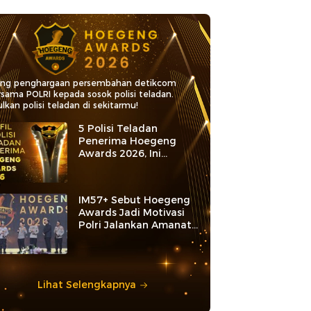
5 Polisi Teladan
Penerima Hoegeng
Awards 2026, Ini
Kategori dan Kiprahnya
IM57+ Sebut Hoegeng
Awards Jadi Motivasi
Polri Jalankan Amanat
Konstitusi
Lihat Selengkapnya
ita Terpopuler
1
Sadisnya Saepul Mutilasi Pria
Kenalan di Medsos
2
Cerita di Balik 'Bencongan' Jadi