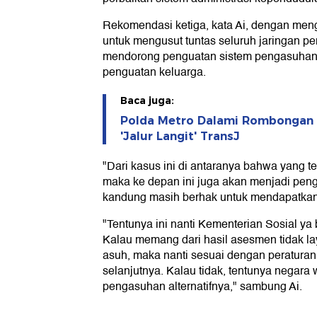
Polda Metro Dalami Rombongan M
'Jalur Langit' TransJ
"Dari kasus ini di antaranya bahwa yang te
maka ke depan ini juga akan menjadi pe
kandung masih berhak untuk mendapatkan h
"Tentunya ini nanti Kementerian Sosial y
Kalau memang dari hasil asesmen tidak l
asuh, maka nanti sesuai dengan peraturan
selanjutnya. Kalau tidak, tentunya negara
pengasuhan alternatifnya," sambung Ai.
Sindikat Jual Beli Bayi Dibong
Direktorat Tindak Pidana 
Sebelumnya,
kasus tindak pidana perdagangan orang (
bayi. Sebanyak 12 tersangka ditangkap d
Wakabareskrim Polri Irjen Nunung Syaif
sindikat ini merupakan pengembangan dari