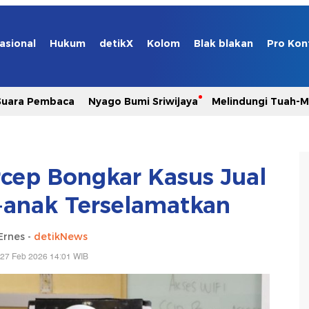
ercep Bongkar Kasus Jual
k-anak Terselamatkan
Ernes -
detikNews
 27 Feb 2026 14:01 WIB