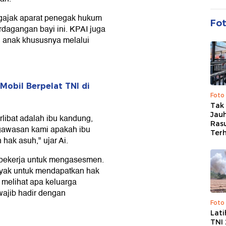
obil Berpelat TNI di
Foto
Tak 
Jauh
rlibat adalah ibu kandung,
Ras
ngawasan kami apakah ibu
Ter
ak asuh," ujar Ai.
a bekerja untuk mengasesmen.
ayak untuk mendapatkan hak
 melihat apa keluarga
 wajib hadir dengan
Foto
Lat
TNI
kar Bareskrim
Kem
Tig
PPA dan PPO Bareskrim Polri
TPPO) dengan modus jual beli
alam pengungkapan ini.
udin menyebut pengungkapan
 kasus penculikan balita