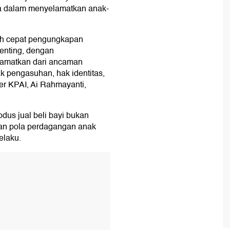
us jual beli bayi bukan
kan pola perdagangan anak
elaku.
Aj
be
Usu