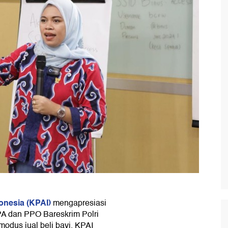
onesia (KPAI)
mengapresiasi
PA dan PPO Bareskrim Polri
odus jual beli bayi. KPAI
a dalam menyelamatkan anak-
ah cepat pengungkapan
penting, dengan
elamatkan dari ancaman
k pengasuhan, hak identitas,
er KPAI, Ai Rahmayanti,