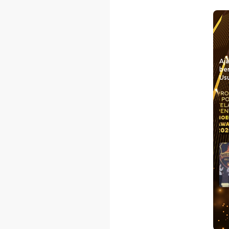
H CONTENT
Ber
#
ar Sindikat Jual Beli
#