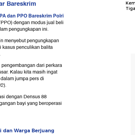
.
l pengembangan dari perkara
ar. Kalau kita masih ingat
g dalam jumpa pers di
2).
asi dengan Densus 88
agangan bayi yang beroperasi
ri dan Warga Berjuang
 dan PPO, Brigjen Nurul
erdiri dari dua klaster, yakni
dan klaster orang tua empat
 wilayah Jakarta, Banten,