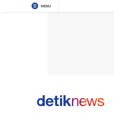
Home
Berita
Jabodetabek
Intern
Indeks
Adsmart
Terpopuler
Daerah