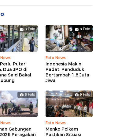
 News
Foto News
Perlu Putar
Indonesia Makin
, Dua JPO di
Padat, Penduduk
una Said Bakal
Bertambah 1,8 Juta
hubung
Jiwa
6 Foto
9 Foto
 News
Foto News
ihan Gabungan
Menko Polkam
 2026 Peragakan
Pastikan Situasi
ampuan Tempur
Nasional Terkendali,
a Matra
Minta Masyarakat
Tak Terpengaruh
Hoaks
Lihat Selengkapnya