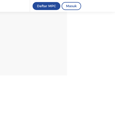
tra
Infografis
Foto
Video
Marwah
Bangun Indonesia