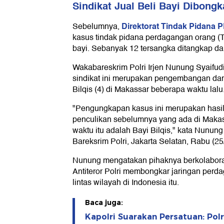
Bilqis (4) di Makassar beberapa waktu lalu
"Pengungkapan kasus ini merupakan hasi
penculikan sebelumnya yang ada di Makass
waktu itu adalah Bayi Bilqis," kata Nunun
Bareksrim Polri, Jakarta Selatan, Rabu (25/
Nunung mengatakan pihaknya berkolabor
Antiteror Polri membongkar jaringan perd
lintas wilayah di Indonesia itu.
Baca juga:
Kapolri Suarakan Persatuan: Pol
Bersama untuk Kemajuan RI
Pada kesempatan yang sama, Dirtipid PPA
Azizah, menjelaskan belasan tersangka itu t
klaster perantara sebanyak delapan orang 
orang.
Mereka melakukan praktik jual beli bayi di