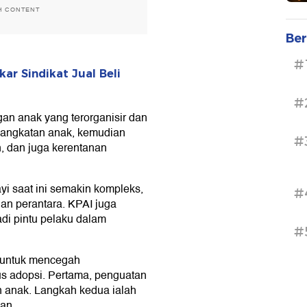
gan anak yang terorganisir dan
gangkatan anak, kemudian
#
, dan juga kerentanan
i saat ini semakin kompleks,
#
gan perantara. KPAI juga
di pintu pelaku dalam
#
 untuk mencegah
s adopsi. Pertama, penguatan
 anak. Langkah kedua ialah
an.
gajak aparat penegak hukum
Fo
rdagangan bayi ini. KPAI juga
 anak khususnya melalui