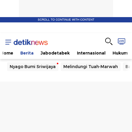
SCROLL TO CONTINUE WITH CONTENT
Home
Berita
Jabodetabek
Internasional
Hukum
Nyago Bumi Sriwijaya
Melindungi Tuah-Marwah
Ba