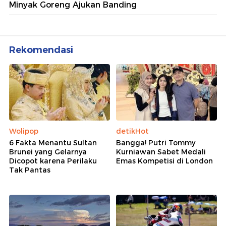
Minyak Goreng Ajukan Banding
Rekomendasi
Wolipop
detikHot
6 Fakta Menantu Sultan
Bangga! Putri Tommy
Brunei yang Gelarnya
Kurniawan Sabet Medali
Dicopot karena Perilaku
Emas Kompetisi di London
Tak Pantas