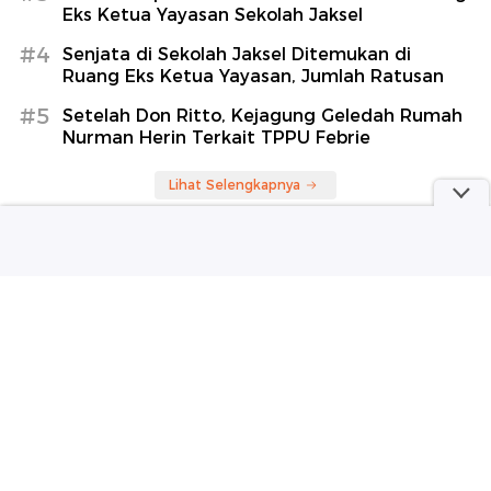
Eks Ketua Yayasan Sekolah Jaksel
#4
Senjata di Sekolah Jaksel Ditemukan di
Ruang Eks Ketua Yayasan, Jumlah Ratusan
#5
Setelah Don Ritto, Kejagung Geledah Rumah
Nurman Herin Terkait TPPU Febrie
Lihat Selengkapnya
Berita Terkini
KPK Usut Dugaan Staf Peras Bupati Pemalang
Bukan Kasus Pertama
Video: BGN Evaluasi Jumlah Penerima Manfaat
MBG di Setiap SPPG
Video: Kondisi Proyek Trotoar Lebar di Depok yang
Diprotes Warga