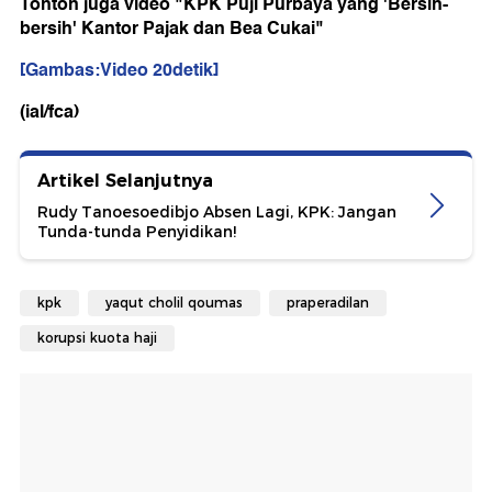
Tonton juga video "KPK Puji Purbaya yang 'Bersih-
bersih' Kantor Pajak dan Bea Cukai"
[Gambas:Video 20detik]
(ial/fca)
Artikel Selanjutnya
Rudy Tanoesoedibjo Absen Lagi, KPK: Jangan
Tunda-tunda Penyidikan!
kpk
yaqut cholil qoumas
praperadilan
korupsi kuota haji