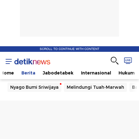
SCROLL TO CONTINUE WITH CONTENT
Home
Berita
Jabodetabek
Internasional
Hukum
Nyago Bumi Sriwijaya
Melindungi Tuah-Marwah
Ba