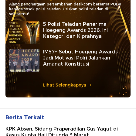
Ajang penghargaan persembahan detikcom bersama POLRI
kepada sosok polisi teladan. Usulkan polisi teladan di
sekitarmu!
5 Polisi Teladan Penerima
Hoegeng Awards 2026, Ini
Kategori dan Kiprahnya
IM57+ Sebut Hoegeng Awards
Jadi Motivasi Polri Jalankan
Amanat Konstitusi
Lihat Selengkapnya
Berita Terkait
KPK Absen, Sidang Praperadilan Gus Yaqut di
Kasus Kuota Haji Ditunda 3 Maret