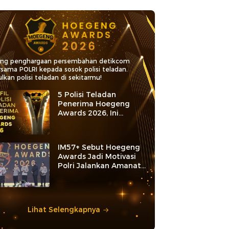
ang penghargaan persembahan detikcom
rsama POLRI kepada sosok polisi teladan.
lkan polisi teladan di sekitarmu!
5 Polisi Teladan
Penerima Hoegeng
Awards 2026, Ini
Kategori dan Kiprahnya
IM57+ Sebut Hoegeng
Awards Jadi Motivasi
Polri Jalankan Amanat
Konstitusi
Lihat Selengkapnya