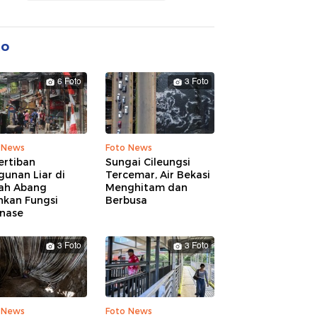
to
6 Foto
3 Foto
 News
Foto News
ertiban
Sungai Cileungsi
unan Liar di
Tercemar, Air Bekasi
ah Abang
Menghitam dan
hkan Fungsi
Berbusa
inase
3 Foto
3 Foto
 News
Foto News