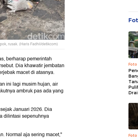
Fo
k, rusak. (Haris Fadhil/detikcom)
as, berharap pemerintah
sebut. Dia khawatir jembatan
Foto
Pen
rjebak macet di atasnya.
Bang
Tan
an ini lagi musim hujan, air
Puli
 takutnya ambruk pas ada yang
Dra
 sejak Januari 2026. Dia
a dilintasi sepenuhnya
n. Normal aja sering macet,"
Foto