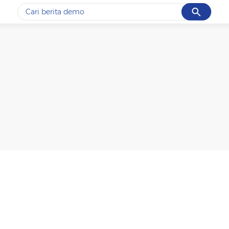
Cancel
Yang sedang ramai dicari
#1
gempa hari ini
#2
gempa
#3
iran
#4
demo
#5
prabowo
Promoted
Terakhir yang dicari
Loading...