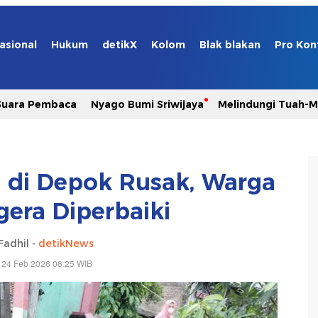
asional
Hukum
detikX
Kolom
Blak blakan
Pro Kon
Suara Pembaca
Nyago Bumi Sriwijaya
Melindungi Tuah-
 di Depok Rusak, Warga
gera Diperbaiki
Fadhil -
detikNews
 24 Feb 2026 08:25 WIB