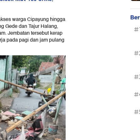
Ber
akses warga Cipayung hingga
g Gede dan Tajur Halang,
#
am. Jembatan tersebut kerap
rja pada pagi dan jam pulang
#
#
#
#