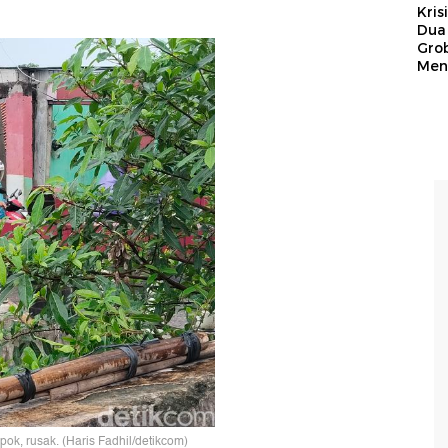
Kris
Dua 
Gro
Men
k, rusak. (Haris Fadhil/detikcom)