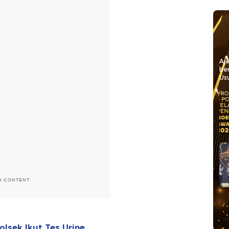
Aj
be
Usu
H CONTENT
lsek Ikut Tes Urine,