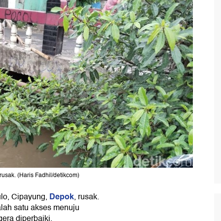
usak. (Haris Fadhil/detikcom)
Depok
lo, Cipayung,
, rusak.
lah satu akses menuju
era diperbaiki.