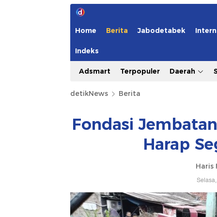
Home
Berita
Jabodetabek
Intern
Indeks
Adsmart
Terpopuler
Daerah
detikNews
Berita
Fondasi Jembatan
Harap Se
Haris 
Selasa,