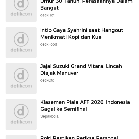
Umur 30 Tahun, Perasaannya Dalam
Banget
detikHot
Intip Gaya Syahrini saat Hangout
Menikmati Kopi dan Kue
detikFood
Jajal Suzuki Grand Vitara, Lincah
Diajak Manuver
detikOto
Klasemen Piala AFF 2026: Indonesia
Gagal ke Semifinal
Sepakbola
Polri Pastikan Periksa Personel