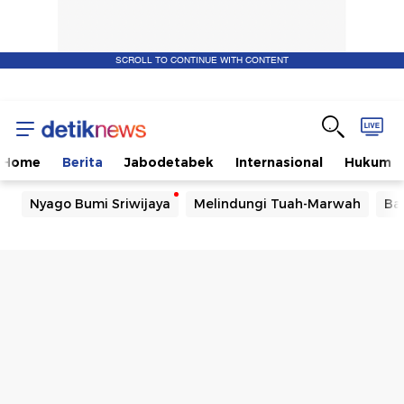
SCROLL TO CONTINUE WITH CONTENT
Home
Berita
Jabodetabek
Internasional
Hukum
Nyago Bumi Sriwijaya
Melindungi Tuah-Marwah
Ba