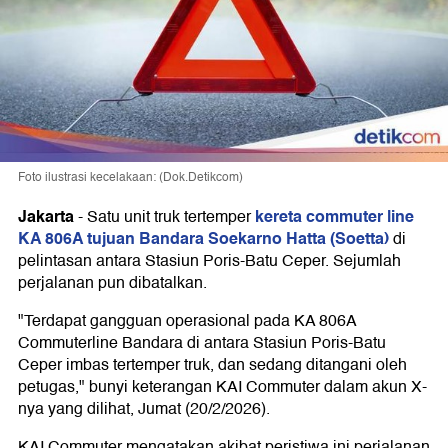
Foto ilustrasi kecelakaan: (Dok.Detikcom)
Jakarta
kereta commuter line
-
Satu unit truk tertemper
KA 806A tujuan Bandara Soekarno Hatta (Soetta)
di
pelintasan antara Stasiun Poris-Batu Ceper. Sejumlah
perjalanan pun dibatalkan.
"Terdapat gangguan operasional pada KA 806A
Commuterline Bandara di antara Stasiun Poris-Batu
Ceper imbas tertemper truk, dan sedang ditangani oleh
petugas," bunyi keterangan KAI Commuter dalam akun X-
nya yang dilihat, Jumat (20/2/2026).
KAI Commuter mengatakan akibat peristiwa ini perjalanan