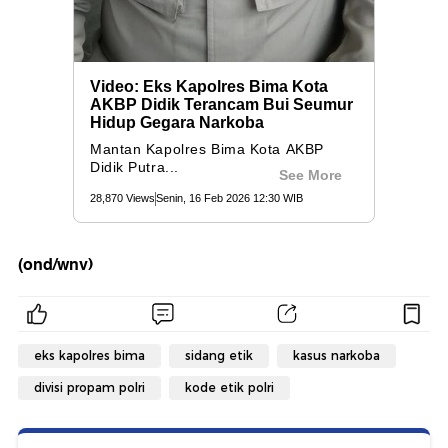
(ond/wnv)
eks kapolres bima
sidang etik
kasus narkoba
divisi propam polri
kode etik polri