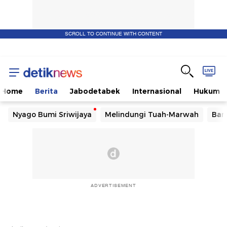
SCROLL TO CONTINUE WITH CONTENT
Home
Berita
Jabodetabek
Internasional
Hukum
Nyago Bumi Sriwijaya
Melindungi Tuah-Marwah
Ban
ADVERTISEMENT