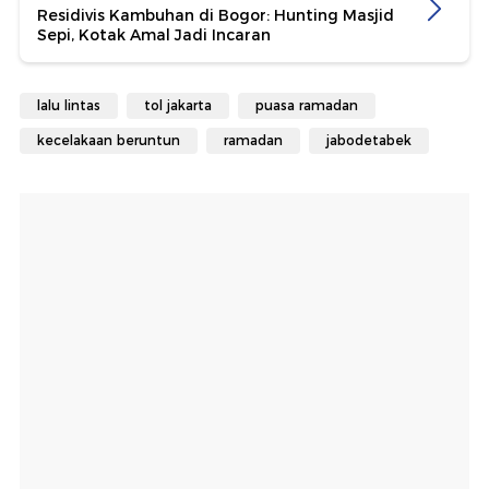
Residivis Kambuhan di Bogor: Hunting Masjid
Sepi, Kotak Amal Jadi Incaran
lalu lintas
tol jakarta
puasa ramadan
kecelakaan beruntun
ramadan
jabodetabek