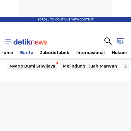
SCROLL TO CONTINUE WITH CONTENT
Home
Berita
Jabodetabek
Internasional
Hukum
Nyago Bumi Sriwijaya
Melindungi Tuah-Marwah
Ba