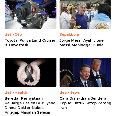
detikOto
Sepakbola
Toyota: Punya Land Cruiser
Jorge Messi, Ayah Lionel
Itu Investasi!
Messi, Meninggal Dunia
detikHealth
detikNews
Beredar Pernyataan
Cara Diam-diam Jenderal
Keluarga Pasien BPJS yang
Top AS untuk Setop Perang
Dihina Dokter-Nakes,
Iran
Anggap Masalah Selesai