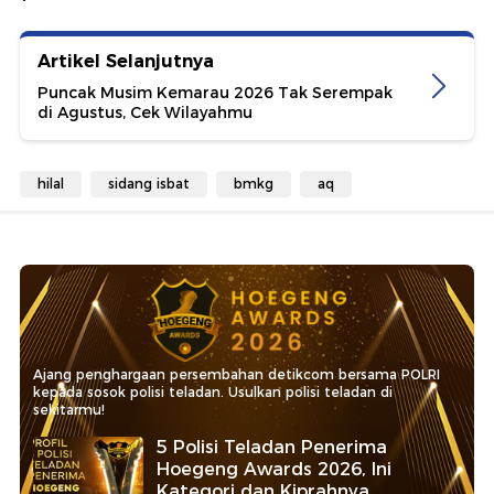
Artikel Selanjutnya
Puncak Musim Kemarau 2026 Tak Serempak
di Agustus, Cek Wilayahmu
hilal
sidang isbat
bmkg
aq
Ajang penghargaan persembahan detikcom bersama POLRI
kepada sosok polisi teladan. Usulkan polisi teladan di
sekitarmu!
5 Polisi Teladan Penerima
Hoegeng Awards 2026, Ini
Kategori dan Kiprahnya