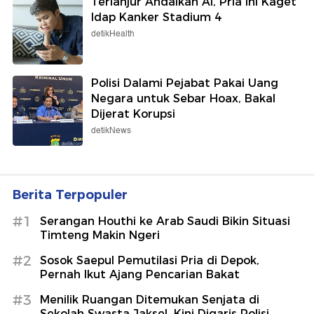
Terlanjur Andalkan AI, Pria Ini Kaget
Idap Kanker Stadium 4
detikHealth
Polisi Dalami Pejabat Pakai Uang
Negara untuk Sebar Hoax, Bakal
Dijerat Korupsi
detikNews
Berita Terpopuler
#1
Serangan Houthi ke Arab Saudi Bikin Situasi
Timteng Makin Ngeri
#2
Sosok Saepul Pemutilasi Pria di Depok,
Pernah Ikut Ajang Pencarian Bakat
#3
Menilik Ruangan Ditemukan Senjata di
Sekolah Swasta Jaksel, Kini Digaris Polisi