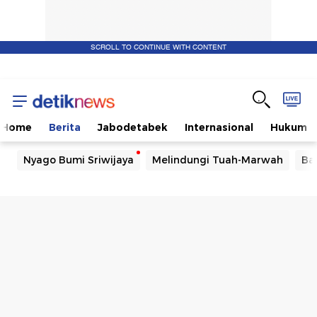
SCROLL TO CONTINUE WITH CONTENT
Home
Berita
Jabodetabek
Internasional
Hukum
Nyago Bumi Sriwijaya
Melindungi Tuah-Marwah
Ba