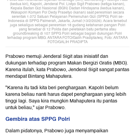
(kedua kiri), Kapolri, Jenderal Pol. Listyo Sigit Prabowo (ketiga kanan),
Kepala Badan Gizi Nasional (BGN) Dadan Hindayana (kedua kanan),
Wakapolri Komjen Pol Dedy Prasetyo (kanan) saat peresmian secara
serentak 1.072 Satuan Pelayanan Pemenuhan Gizi (SPPG) Polri se-
Indonesia di SPPG Palmerah, Jakarta, Jumat (13/2/2026). Acara tersebut
juga sekaligus sebagai peresmian 18 gudang ketahanan pangan Polri
yang tersebar di 12 Polda dan peletakan batu pertama atau
groundbreaking di 107 SPPG Polri sebagai bagian dukungan Polri
terhadap program MBG. ANTARA FOTO/Galih Pradipta/wsj. Foto: ANTARA
FOTO/GALIH PRADIPTA
Prabowo memuji Jenderal Sigit atas inisiatif dan
dukungan terhadap program Makan Bergizi Gratis (MBG).
Karena itulah, kata Prabowo, Jenderal Sigit sangat pantas
mendapat Bintang Mahaputera.
"Karena itu tadi kita beri penghargaan. Kapolri belum
karena beliau nanti harus dapet penghargaan yang lebih
tinggi lagi. Saya kira mungkin Mahaputera itu pantas
untuk beliau," ujar Prabowo.
Gembira atas SPPG Polri
Dalam pidatonya, Prabowo juga menyampaikan