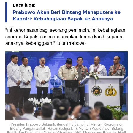
Baca juga:
Prabowo Akan Beri Bintang Mahaputera ke
Kapolri: Kebahagiaan Bapak ke Anaknya
"Ini kehormatan bagi seorang pemimpin, ini kebahagiaan
seorang Bapak bisa mengucapkan terima kasih kepada
anaknya, kebanggaan," tutur Prabowo.
Presiden Prabowo Subianto (tengah) didampingi Menteri Koordinator
Bidang Pangan Zulkifli Hasan (ketiga kiri), Menteri Koordinator Bidang
Politik dan Keamanan Djamari Chaniago (kiri), Mensesneg Prasetyo Hadi