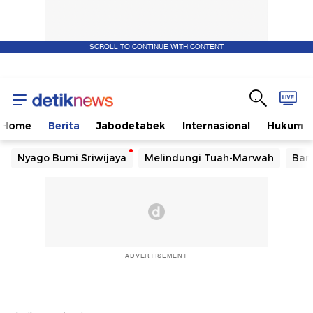
SCROLL TO CONTINUE WITH CONTENT
Home
Berita
Jabodetabek
Internasional
Hukum
Nyago Bumi Sriwijaya
Melindungi Tuah-Marwah
Ban
ADVERTISEMENT