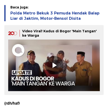
Baca juga:
Polda Metro Bekuk 3 Pemuda Hendak Balap
Liar di Jaktim, Motor-Bensol Disita
Video Viral! Kadus di Bogor 'Main Tangan'
ke Warga
(rdh/haf)