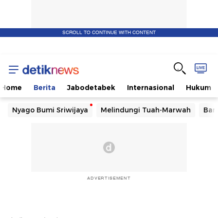
SCROLL TO CONTINUE WITH CONTENT
Home
Berita
Jabodetabek
Internasional
Hukum
Nyago Bumi Sriwijaya
Melindungi Tuah-Marwah
Ban
ADVERTISEMENT