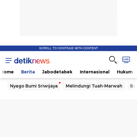
SCROLL TO CONTINUE WITH CONTENT
Home
Berita
Jabodetabek
Internasional
Hukum
Nyago Bumi Sriwijaya
Melindungi Tuah-Marwah
Ba