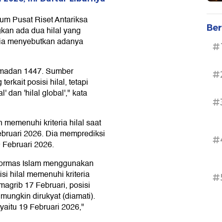
um Pusat Riset Antariksa
Ber
an ada dua hilal yang
ia menyebutkan adanya
#
amadan 1447. Sumber
#
rkait posisi hilal, tetapi
' dan 'hilal global'," kata
#
n memenuhi kriteria hilal saat
ebruari 2026. Dia memprediksi
#
 Februari 2026.
 ormas Islam menggunakan
isi hilal memenuhi kriteria
#
 magrib 17 Februari, posisi
 mungkin dirukyat (diamati).
yaitu 19 Februari 2026,"