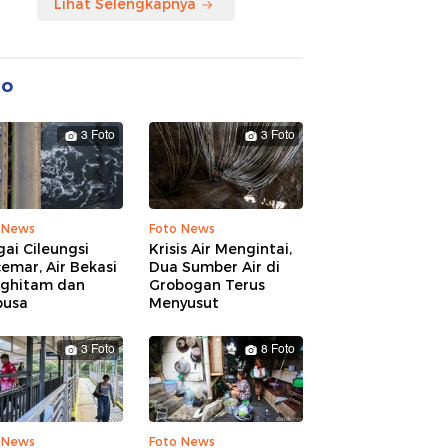
Lihat Selengkapnya
to
3 Foto
3 Foto
 News
Foto News
ai Cileungsi
Krisis Air Mengintai,
emar, Air Bekasi
Dua Sumber Air di
ghitam dan
Grobogan Terus
busa
Menyusut
3 Foto
8 Foto
 News
Foto News