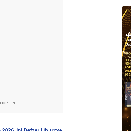
Aj
be
Usu
H CONTENT
026, Ini Daftar Liburnya