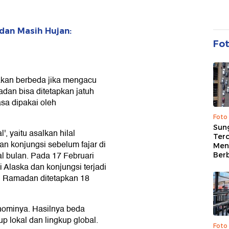
dan Masih Hujan:
Fo
kan berbeda jika mengacu
adan bisa ditetapkan jatuh
iasa dipakai oleh
Foto
Sung
 yaitu asalkan hilal
Terc
dan konjungsi sebelum fajar di
Men
 bulan. Pada 17 Februari
Ber
di Alaska dan konjungsi terjadi
al Ramadan ditetapkan 18
ronominya. Hasilnya beda
up lokal dan lingkup global.
Foto