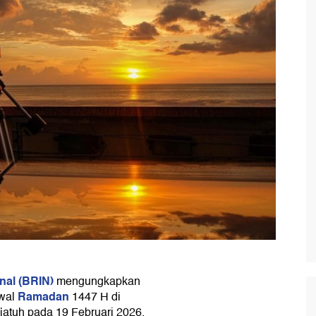
nal (BRIN)
mengungkapkan
Ramadan
awal
1447 H di
atuh pada 19 Februari 2026.