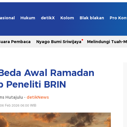
asional
Hukum
detikX
Kolom
Blak blakan
Pro Kon
Suara Pembaca
Nyago Bumi Sriwijaya
Melindungi Tuah-
Beda Awal Ramadan
 Peneliti BRIN
ns Hutajulu -
detikNews
 06 Feb 2026 06:00 WIB