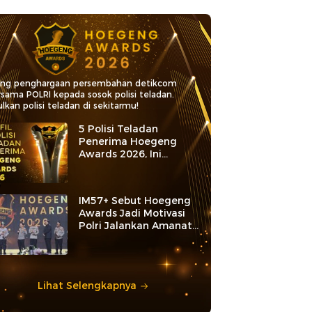
ang penghargaan persembahan detikcom
rsama POLRI kepada sosok polisi teladan.
lkan polisi teladan di sekitarmu!
5 Polisi Teladan
Penerima Hoegeng
Awards 2026, Ini
Kategori dan Kiprahnya
IM57+ Sebut Hoegeng
Awards Jadi Motivasi
Polri Jalankan Amanat
Konstitusi
Lihat Selengkapnya