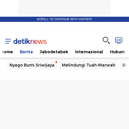
SCROLL TO CONTINUE WITH CONTENT
Home
Berita
Jabodetabek
Internasional
Hukum
Nyago Bumi Sriwijaya
Melindungi Tuah-Marwah
Ba