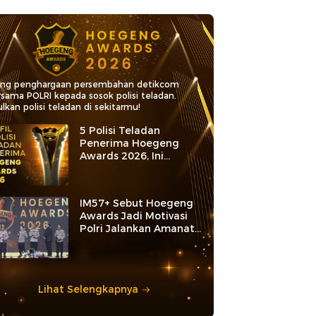
ang penghargaan persembahan detikcom
rsama POLRI kepada sosok polisi teladan.
lkan polisi teladan di sekitarmu!
5 Polisi Teladan
Penerima Hoegeng
Awards 2026, Ini
Kategori dan Kiprahnya
IM57+ Sebut Hoegeng
Awards Jadi Motivasi
Polri Jalankan Amanat
Konstitusi
Lihat Selengkapnya