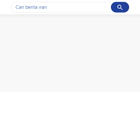
Cancel
Yang sedang ramai dicari
#1
data live draw sgp
#2
kebakaran
#3
prabowo
#4
iran
#5
gempa hari ini
Promoted
Terakhir yang dicari
Loading...