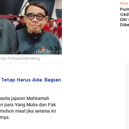
Foto
Pui
Ged
DKI 
Dibe
dhitya Purbaya/detikJateng
 Tetap Harus Ada: Bagian
beserta jajaran Mahkamah
ian para Yang Mulia dan Pak
 mohon maaf jika selama ini
rnya.