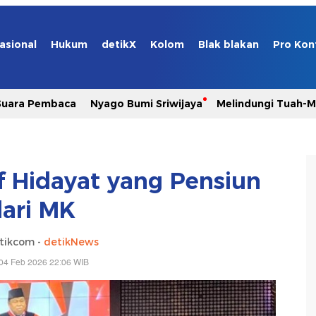
asional
Hukum
detikX
Kolom
Blak blakan
Pro Kon
Suara Pembaca
Nyago Bumi Sriwijaya
Melindungi Tuah-
f Hidayat yang Pensiun
ari MK
tikcom -
detikNews
04 Feb 2026 22:06 WIB