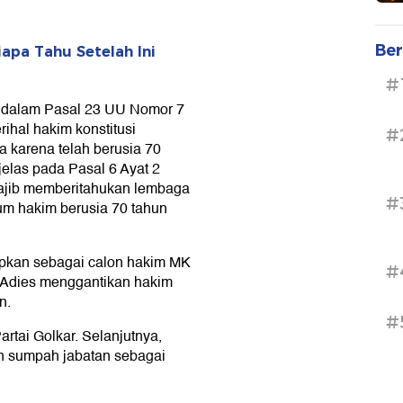
Ber
iapa Tahu Setelah Ini
#
r dalam Pasal 23 UU Nomor 7
ihal hakim konstitusi
#
a karena telah berusia 70
elas pada Pasal 6 Ayat 2
ajib memberitahukan lembaga
#
um hakim berusia 70 tahun
tapkan sebagai calon hakim MK
#
. Adies menggantikan hakim
n.
#
artai Golkar. Selanjutnya,
n sumpah jabatan sebagai