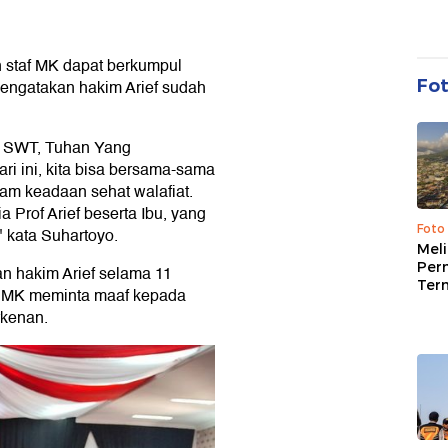
n staf MK dapat berkumpul
Fo
mengatakan hakim Arief sudah
lah SWT, Tuhan Yang
ri ini, kita bisa bersama-sama
lam keadaan sehat walafiat.
Prof Arief beserta Ibu, yang
Foto
 kata Suhartoyo.
Mel
Per
 hakim Arief selama 11
Ter
af MK meminta maaf kepada
rkenan.