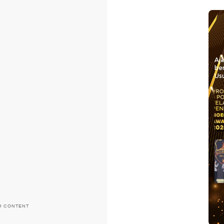
Aj
be
Usu
H CONTENT