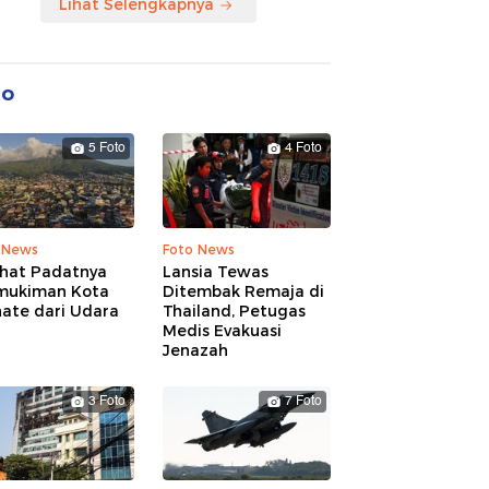
Lihat Selengkapnya
to
5 Foto
4 Foto
 News
Foto News
ihat Padatnya
Lansia Tewas
mukiman Kota
Ditembak Remaja di
nate dari Udara
Thailand, Petugas
Medis Evakuasi
Jenazah
3 Foto
7 Foto