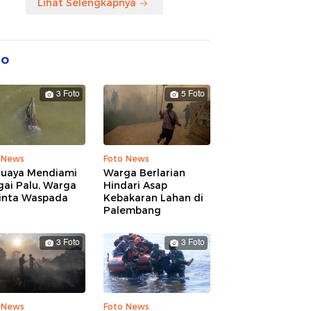
Lihat Selengkapnya
to
3 Foto
5 Foto
 News
Foto News
Buaya Mendiami
Warga Berlarian
gai Palu, Warga
Hindari Asap
inta Waspada
Kebakaran Lahan di
Palembang
3 Foto
3 Foto
 News
Foto News