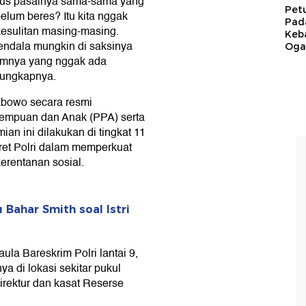
erus pasalnya sama-sama yang
Pet
elum beres? Itu kita nggak
Pad
kesulitan masing-masing.
Keb
ndala mungkin di saksinya
Ogan
sumnya yang nggak ada
 ungkapnya.
rabowo secara resmi
rempuan dan Anak (PPA) serta
n ini dilakukan di tingkat 11
ret Polri dalam memperkuat
rentanan sosial.
 Bahar Smith soal Istri
ula Bareskrim Polri lantai 9,
ya di lokasi sekitar pukul
direktur dan kasat Reserse