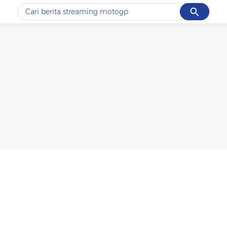
Cancel
Yang sedang ramai dicari
#1
ketik
#2
bromo
#3
streaming motogp
#4
prabowo
#5
data live draw sgp
Promoted
Terakhir yang dicari
Loading...