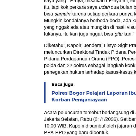
saya yang LP-nya, misalkan LP-nya ini, t
itu, tapi kok perkara saya
udah
dua bulan b
bisa
samain
karena setiap perkara punya 
Mungkin kendalanya berbeda-beda, ada ke
yang nggak ada atau mungkin di hasil vi
lukanya, itu kan juga nggak bisa
gitu
kan,"
Diketahui, Kapolri Jenderal Listyo Sigit P
meluncurkan Direktorat Tindak Pidana Pe
Pidana Perdagangan Orang (PPO). Peresmia
polda dan 22 polres sebagai langkah konk
penegakan hukum terhadap kasus-kasus ke
Baca juga:
Polres Bogor Pelajari Laporan Ibu
Korban Penganiayaan
Acara peluncuran tersebut berlangsung di a
Jakarta Selatan, Rabu (21/1/2026). Setiban
10.00 WIB, Kapolri disambut oleh jajaran 
PPA-PPO yang baru dibentuk.