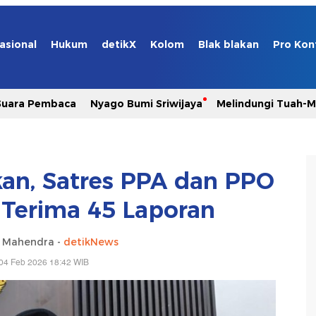
asional
Hukum
detikX
Kolom
Blak blakan
Pro Kon
Suara Pembaca
Nyago Bumi Sriwijaya
Melindungi Tuah-
an, Satres PPA dan PPO
 Terima 45 Laporan
a Mahendra -
detikNews
04 Feb 2026 18:42 WIB