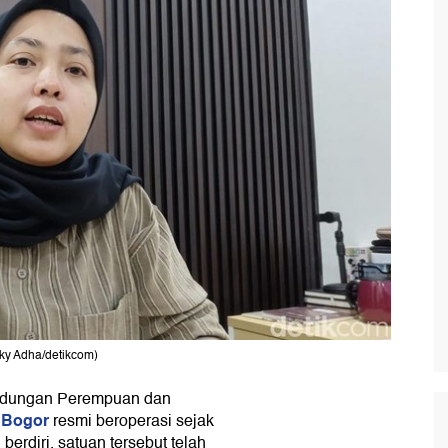
zky Adha/detikcom)
ndungan Perempuan dan
 Bogor
resmi beroperasi sejak
erdiri, satuan tersebut telah