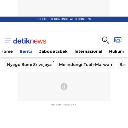
SCROLL TO CONTINUE WITH CONTENT
Home
Berita
Jabodetabek
Internasional
Hukum
Nyago Bumi Sriwijaya
Melindungi Tuah-Marwah
Ban
ADVERTISEMENT