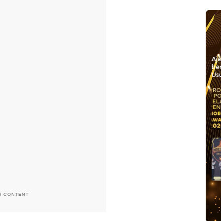
Aj
be
Usu
H CONTENT