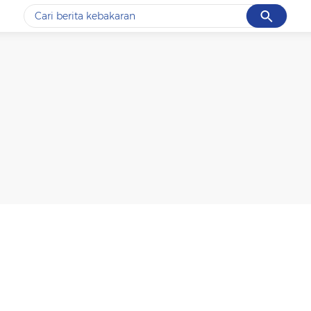
Cancel
Yang sedang ramai dicari
#1
data live draw sgp
#2
k-talk
#3
kebakaran
#4
prabowo
#5
gempa hari ini
Promoted
Terakhir yang dicari
Loading...