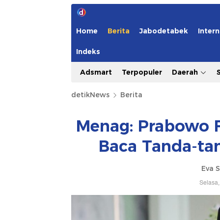
Home
Berita
Jabodetabek
Intern
Indeks
Adsmart
Terpopuler
Daerah
detikNews
Berita
Menag: Prabowo 
Baca Tanda-ta
Eva S
Selasa,