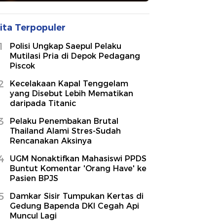
ita Terpopuler
1
Polisi Ungkap Saepul Pelaku
Mutilasi Pria di Depok Pedagang
Piscok
2
Kecelakaan Kapal Tenggelam
yang Disebut Lebih Mematikan
daripada Titanic
3
Pelaku Penembakan Brutal
Thailand Alami Stres-Sudah
Rencanakan Aksinya
4
UGM Nonaktifkan Mahasiswi PPDS
Buntut Komentar 'Orang Have' ke
Pasien BPJS
5
Damkar Sisir Tumpukan Kertas di
Gedung Bapenda DKI Cegah Api
Muncul Lagi