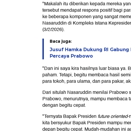
"Makalah itu diberikan kepada mereka ya
tersebut mendapat respons positif bagi pa
ke beberapa komponen yang sangat memerl
Nasaruddin di Kompleks Istana Kepresiden
(3/2/2026).
Baca juga:
Jusuf Hamka Dukung RI Gabung B
Percaya Prabowo
"Dan ini saya kira hasilnya luar biasa ya.
paham. Tetapi, begitu membaca hasil sem
para tokoh, para ulama, dan para pakar, akh
Dari situlah Nasaruddin menilai Prabowo
Prabowo, menurutnya, mampu membaca t
dengan begitu cepat.
"Ternyata Bapak Presiden
future oriented
-
kita bersyukur Bapak Presiden mampu me
depan begitu cepat. Mudah-mudahan ini ad