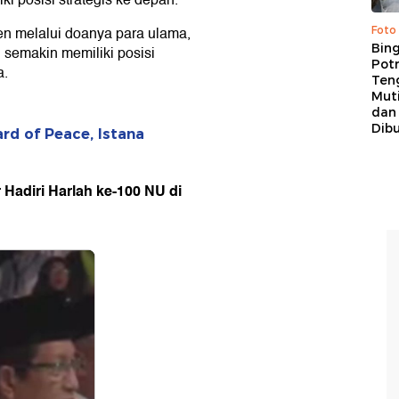
i posisi strategis ke depan.
en melalui doanya para ulama,
Foto
Bing
semakin memiliki posisi
Potr
a.
Ten
Mut
dan
Dib
rd of Peace, Istana
 Hadiri Harlah ke-100 NU di