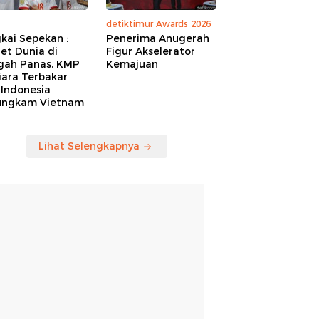
detiktimur Awards 2026
kai Sepekan :
Penerima Anugerah
et Dunia di
Figur Akselerator
gah Panas, KMP
Kemajuan
iara Terbakar
 Indonesia
ungkam Vietnam
Lihat Selengkapnya