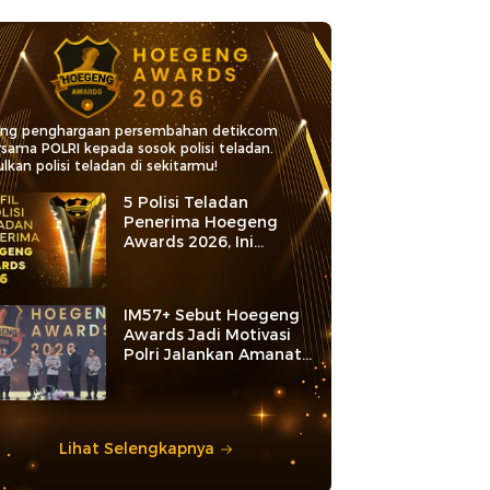
ang penghargaan persembahan detikcom
rsama POLRI kepada sosok polisi teladan.
lkan polisi teladan di sekitarmu!
5 Polisi Teladan
Penerima Hoegeng
Awards 2026, Ini
Kategori dan Kiprahnya
IM57+ Sebut Hoegeng
Awards Jadi Motivasi
Polri Jalankan Amanat
Konstitusi
Lihat Selengkapnya