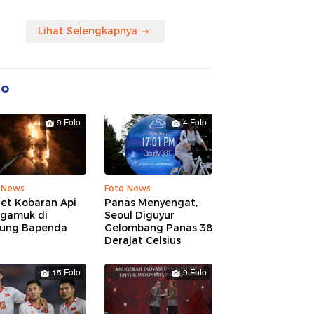
Lihat Selengkapnya
to
9 Foto
4 Foto
 News
Foto News
ret Kobaran Api
Panas Menyengat,
gamuk di
Seoul Diguyur
ung Bapenda
Gelombang Panas 38
Derajat Celsius
15 Foto
9 Foto