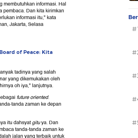
ng membutuhkan informasi. Hal
ra pembaca. Dan kita kirimkan
ukan informasi itu," kata
Ber
an, Jakarta, Selasa
#
#
oard of Peace: Kita
 Banyak tadinya yang salah
#
inar yang dikemukakan oleh
irnya oh iya," lanjutnya.
 sebagai
future oriented
.
#
anda-tanda zaman ke depan
nya itu dahsyat
gitu
ya. Dan
#
mbaca tanda-tanda zaman ke
alah jalan yang terbaik untuk