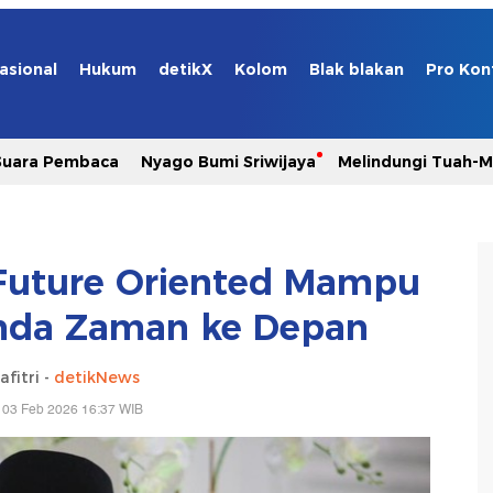
asional
Hukum
detikX
Kolom
Blak blakan
Pro Kon
Suara Pembaca
Nyago Bumi Sriwijaya
Melindungi Tuah-
Future Oriented Mampu
nda Zaman ke Depan
afitri -
detikNews
 03 Feb 2026 16:37 WIB