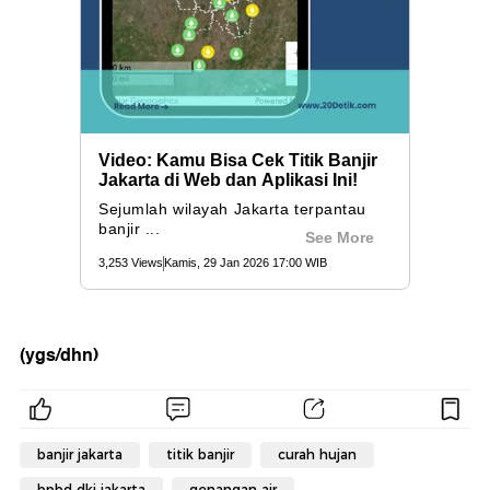
(ygs/dhn)
banjir jakarta
titik banjir
curah hujan
bpbd dki jakarta
genangan air