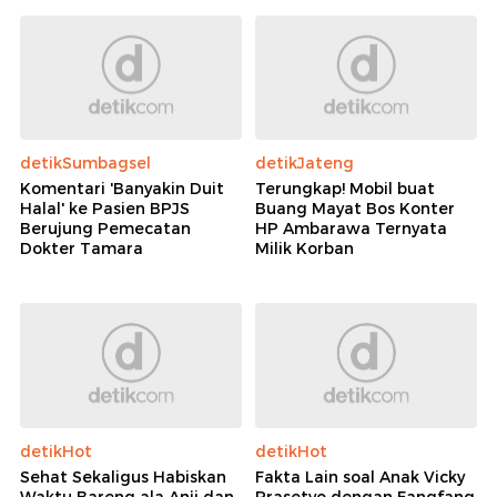
detikSumbagsel
detikJateng
Komentari 'Banyakin Duit
Terungkap! Mobil buat
Halal' ke Pasien BPJS
Buang Mayat Bos Konter
Berujung Pemecatan
HP Ambarawa Ternyata
Dokter Tamara
Milik Korban
detikHot
detikHot
Sehat Sekaligus Habiskan
Fakta Lain soal Anak Vicky
Waktu Bareng ala Anji dan
Prasetyo dengan Fangfang