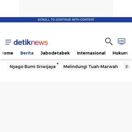
SCROLL TO CONTINUE WITH CONTENT
Home
Berita
Jabodetabek
Internasional
Hukum
Nyago Bumi Sriwijaya
Melindungi Tuah-Marwah
Ba