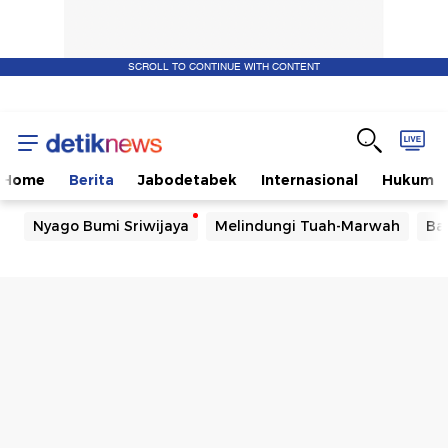
SCROLL TO CONTINUE WITH CONTENT
Home
Berita
Jabodetabek
Internasional
Hukum
Nyago Bumi Sriwijaya
Melindungi Tuah-Marwah
Ba