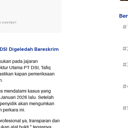
Ber
H CONTENT
#
#
DSI Digeledah Bareskrim
kukan pada jajaran
#
ktur Utama PT DSI, Tafiq
mastikan kapan pemeriksaan
n.
#
us mendalami kasus yang
 Januari 2026 lalu. Setelah
l, penyidik akan mengumkan
#
perkara ini.
profesional ya, transparan dan
an alat bukti," tegasnya.