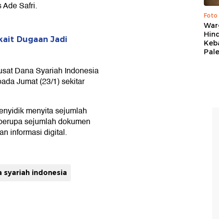
s Ade Safri.
Foto
War
Hind
kait Dugaan Jadi
Keb
Pal
usat Dana Syariah Indonesia
ada Jumat (23/1) sekitar
enyidik menyita sejumlah
ik berupa sejumlah dokumen
n informasi digital.
 syariah indonesia