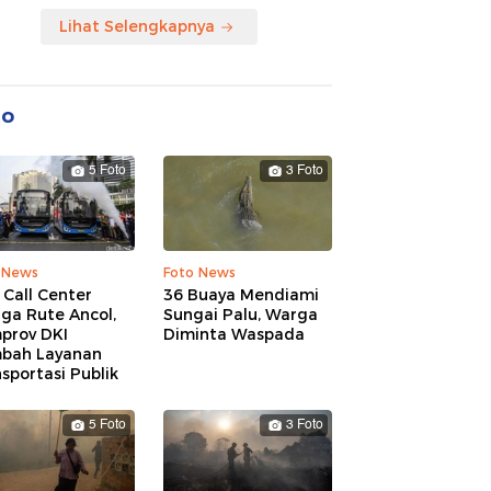
Lihat Selengkapnya
to
5 Foto
3 Foto
 News
Foto News
 Call Center
36 Buaya Mendiami
ga Rute Ancol,
Sungai Palu, Warga
prov DKI
Diminta Waspada
bah Layanan
sportasi Publik
5 Foto
3 Foto