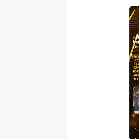
Aj
be
Usu