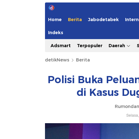
Home
Berita
Jabodetabek
Intern
Indeks
Adsmart
Terpopuler
Daerah
detikNews
Berita
Polisi Buka Pelua
di Kasus Du
Rumondan
Selasa,