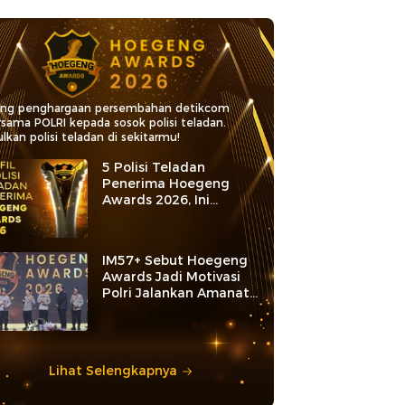
ang penghargaan persembahan detikcom
rsama POLRI kepada sosok polisi teladan.
lkan polisi teladan di sekitarmu!
5 Polisi Teladan
Penerima Hoegeng
Awards 2026, Ini
Kategori dan Kiprahnya
IM57+ Sebut Hoegeng
Awards Jadi Motivasi
Polri Jalankan Amanat
Konstitusi
Lihat Selengkapnya