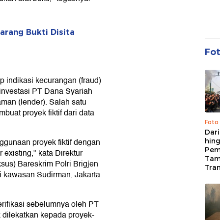
arang Bukti Disita
Fo
indikasi kecurangan (fraud)
investasi PT Dana Syariah
man (lender). Salah satu
at proyek fiktif dari data
Foto
Dari
gunaan proyek fiktif dengan
hing
Pem
existing," kata Direktur
Tam
sus) Bareskrim Polri Brigjen
Tran
i kawasan Sudirman, Jakarta
erifikasi sebelumnya oleh PT
 dilekatkan kepada proyek-