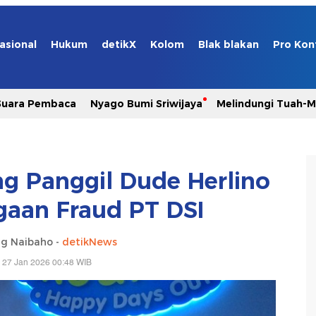
asional
Hukum
detikX
Kolom
Blak blakan
Pro Kon
Suara Pembaca
Nyago Bumi Sriwijaya
Melindungi Tuah-
ng Panggil Dude Herlino
gaan Fraud PT DSI
g Naibaho -
detikNews
 27 Jan 2026 00:48 WIB