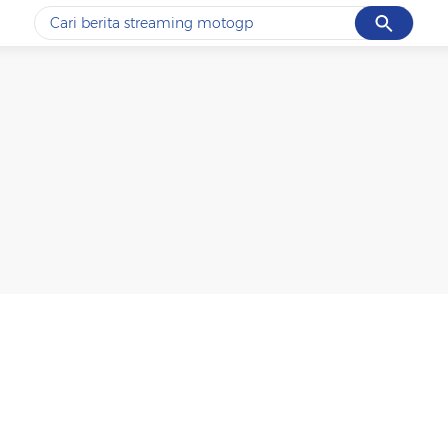
Cancel
Yang sedang ramai dicari
#1
ketik
#2
bromo
#3
streaming motogp
#4
prabowo
#5
data live draw sgp
Promoted
Terakhir yang dicari
Loading...