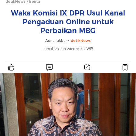
detikNews
Berita
Waka Komisi IX DPR Usul Kanal
Pengaduan Online untuk
Perbaikan MBG
Adrial akbar -
detikNews
Jumat, 23 Jan 2026 12:07 WIB