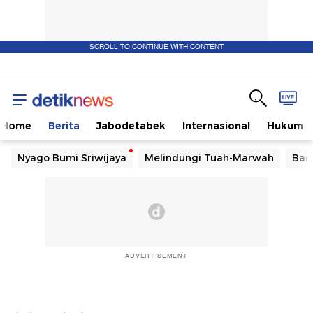
SCROLL TO CONTINUE WITH CONTENT
Home
Berita
Jabodetabek
Internasional
Hukum
Nyago Bumi Sriwijaya
Melindungi Tuah-Marwah
Ban
ADVERTISEMENT