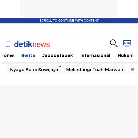
SCROLL TO CONTINUE WITH CONTENT
Home
Berita
Jabodetabek
Internasional
Hukum
Nyago Bumi Sriwijaya
Melindungi Tuah-Marwah
Ba