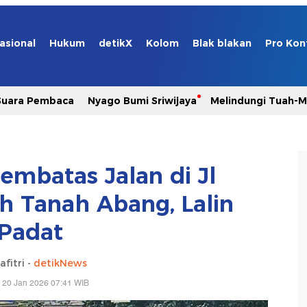
asional
Hukum
detikX
Kolom
Blak blakan
Pro Kon
Suara Pembaca
Nyago Bumi Sriwijaya
Melindungi Tuah-
embatas Jalan di Jl
h Tanah Abang, Lalin
Padat
afitri -
detikNews
 20 Jan 2026 07:41 WIB