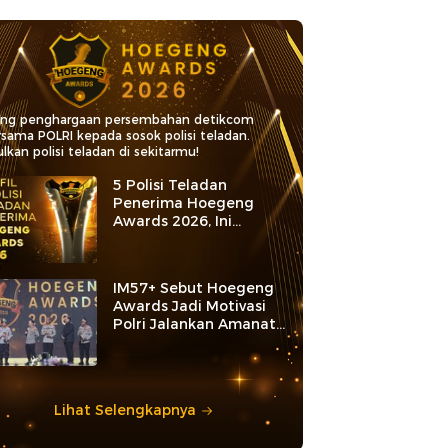
ang penghargaan persembahan detikcom
rsama POLRI kepada sosok polisi teladan.
lkan polisi teladan di sekitarmu!
5 Polisi Teladan
Penerima Hoegeng
Awards 2026, Ini
Kategori dan Kiprahnya
IM57+ Sebut Hoegeng
Awards Jadi Motivasi
Polri Jalankan Amanat
Konstitusi
Lihat Selengkapnya