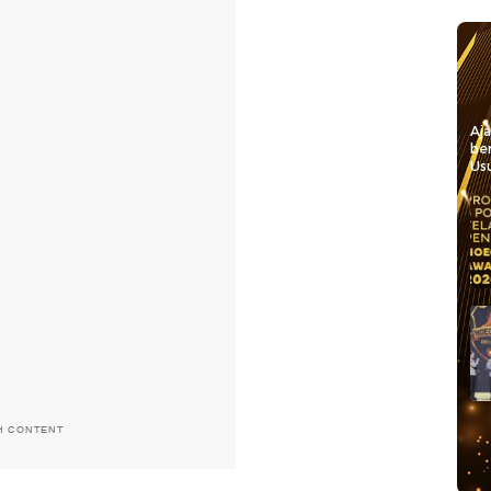
Aj
be
Usu
H CONTENT