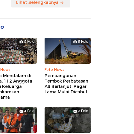
Lihat Selengkapnya
to
5 Foto
5 Foto
 News
Foto News
a Mendalam di
Pembangunan
a, 112 Anggota
Tembok Perbatasan
u Keluarga
AS Berlanjut, Pagar
akamkan
Lama Mulai Dicabut
sama
4 Foto
3 Foto