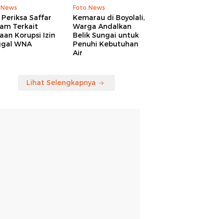
 News
Foto News
Periksa Saffar
Kemarau di Boyolali,
am Terkait
Warga Andalkan
an Korupsi Izin
Belik Sungai untuk
ggal WNA
Penuhi Kebutuhan
Air
Lihat Selengkapnya