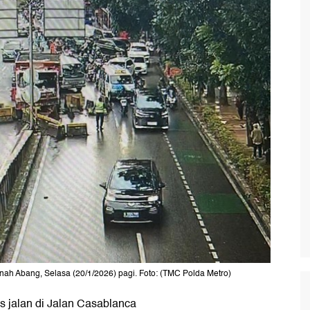
nah Abang, Selasa (20/1/2026) pagi. Foto: (TMC Polda Metro)
s jalan di Jalan Casablanca