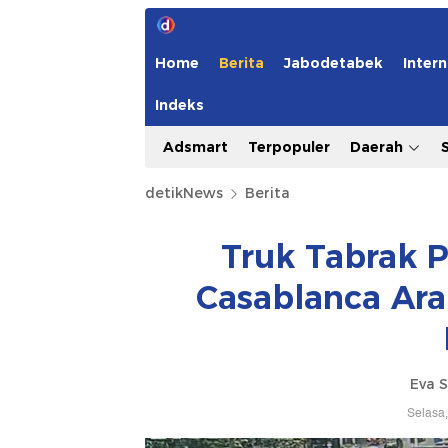
Home
Berita
Jabodetabek
Intern
Indeks
Adsmart
Terpopuler
Daerah
detikNews
Berita
Truk Tabrak P
Casablanca Ara
Eva S
Selasa,