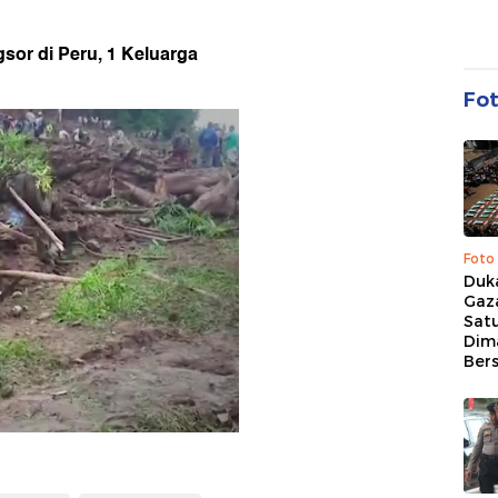
sor di Peru, 1 Keluarga
Fo
Foto
Duk
Gaz
Sat
Dim
Ber