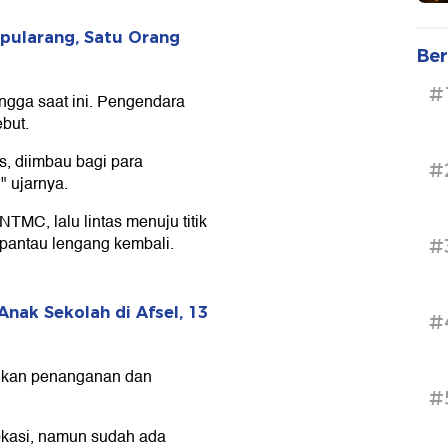
ipularang, Satu Orang
Ber
#
gga saat ini. Pengendara
ebut.
, diimbau bagi para
#
" ujarnya.
NTMC, lalu lintas menuju titik
rpantau lengang kembali.
#
nak Sekolah di Afsel, 13
#
akukan penanganan dan
#
lokasi, namun sudah ada