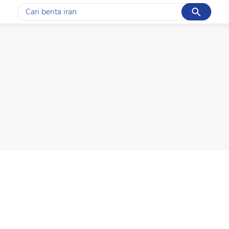
Cancel
Yang sedang ramai dicari
#1
data live draw sgp
#2
gempa hari ini
#3
prabowo
#4
iran
#5
demo
Promoted
Terakhir yang dicari
Loading...