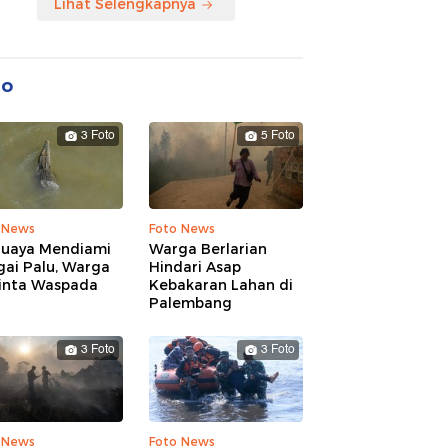
Lihat Selengkapnya
to
3 Foto
5 Foto
 News
Foto News
Buaya Mendiami
Warga Berlarian
gai Palu, Warga
Hindari Asap
inta Waspada
Kebakaran Lahan di
Palembang
3 Foto
3 Foto
 News
Foto News