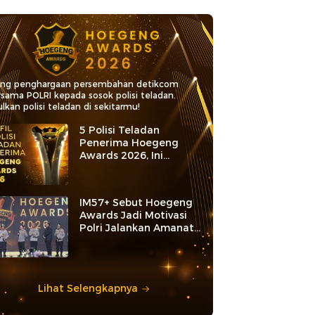
ang penghargaan persembahan detikcom
rsama POLRI kepada sosok polisi teladan.
lkan polisi teladan di sekitarmu!
5 Polisi Teladan
Penerima Hoegeng
Awards 2026, Ini
Kategori dan Kiprahnya
IM57+ Sebut Hoegeng
Awards Jadi Motivasi
Polri Jalankan Amanat
Konstitusi
Lihat Selengkapnya