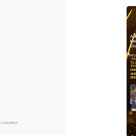
Aj
be
Usu
H CONTENT