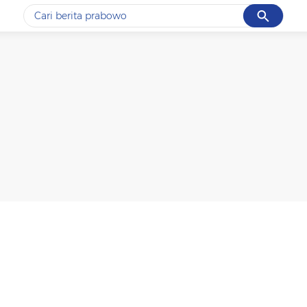
Cancel
Yang sedang ramai dicari
#1
ketik
#2
bromo
#3
streaming motogp
#4
prabowo
#5
data live draw sgp
Promoted
Terakhir yang dicari
Loading...