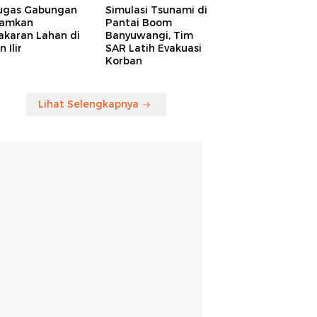
ugas Gabungan
Simulasi Tsunami di
amkan
Pantai Boom
akaran Lahan di
Banyuwangi, Tim
 Ilir
SAR Latih Evakuasi
Korban
Lihat Selengkapnya