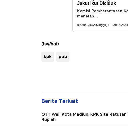
(tsy/haf)
kpk
pati
Berita Terkait
OTT Wali Kota Madiun, KPK Sita Ratusan 
Rupiah