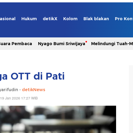
asional
Hukum
detikX
Kolom
Blak blakan
Pro Kon
Suara Pembaca
Nyago Bumi Sriwijaya
Melindungi Tuah-
a OTT di Pati
yarifudin -
detikNews
 19 Jan 2026 17:27 WIB