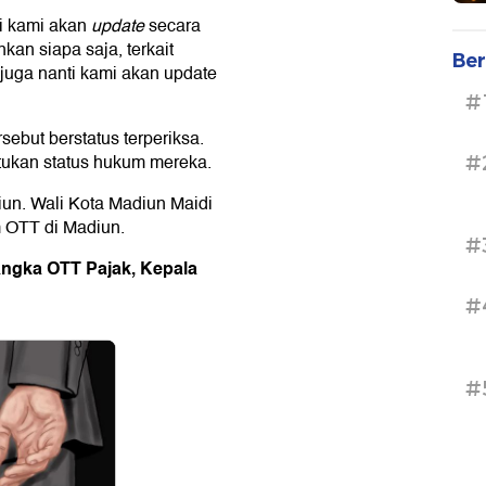
ti kami akan
update
secara
kan siapa saja, terkait
Ber
 juga nanti kami akan update
#
ebut berstatus terperiksa.
tukan status hukum mereka.
#
n. Wali Kota Madiun Maidi
 OTT di Madiun.
#
angka OTT Pajak, Kepala
#
#