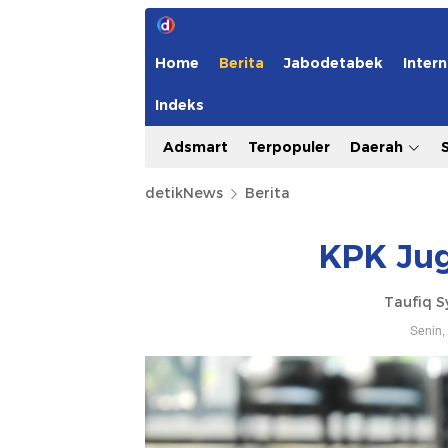
Home
Berita
Jabodetabek
Intern
Indeks
Adsmart
Terpopuler
Daerah
detikNews
Berita
KPK Jug
Taufiq S
Senin,