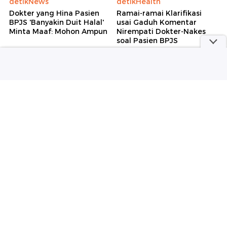
detikNews
detikHealth
Dokter yang Hina Pasien
Ramai-ramai Klarifikasi
BPJS 'Banyakin Duit Halal'
usai Gaduh Komentar
Minta Maaf: Mohon Ampun
Nirempati Dokter-Nakes
soal Pasien BPJS
detikJogja
detikNews
RSUP soal Penghina Pasien
Ada 'Bunker' di Sekolah
BPJS: Kami Tak Mau ada
Jaksel TKP Temuan
Elda di Klinis Sardjito
Ratusan Senjata, Apa
Isinya?
Selengkapnya