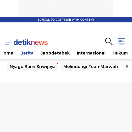
SCROLL TO CONTINUE WITH CONTENT
Home
Berita
Jabodetabek
Internasional
Hukum
Nyago Bumi Sriwijaya
Melindungi Tuah-Marwah
Ba