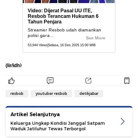
(lir/idh)
resbob
youtuber resbob
detikjabar
Artikel Selanjutnya
Keluarga Ungkap Kondisi Janggal Satpam
Waduk Jatiluhur Tewas Terborgol