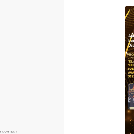
Aj
be
Usu
H CONTENT