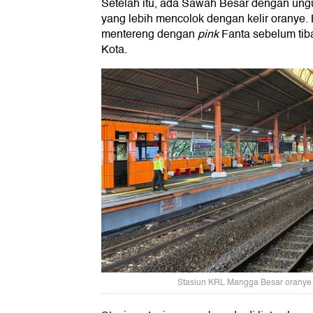
Setelah itu, ada Sawah Besar dengan un
yang lebih mencolok dengan kelir oranye. 
mentereng dengan
pink
Fanta sebelum tiba
Kota.
Stasiun KRL Mangga Besar oranye