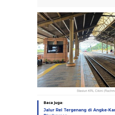
Stasiun KRL Cikini (Rachm
Baca juga:
Jalur Rel Tergenang di Angke-K