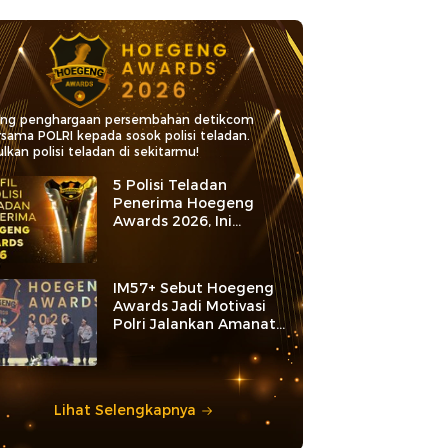
ang penghargaan persembahan detikcom
rsama POLRI kepada sosok polisi teladan.
lkan polisi teladan di sekitarmu!
5 Polisi Teladan
Penerima Hoegeng
Awards 2026, Ini
Kategori dan Kiprahnya
IM57+ Sebut Hoegeng
Awards Jadi Motivasi
Polri Jalankan Amanat
Konstitusi
Lihat Selengkapnya