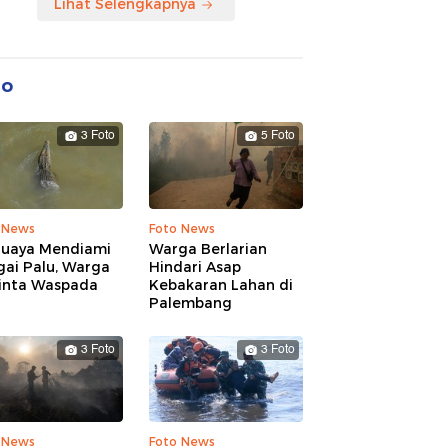
Lihat Selengkapnya
to
3 Foto
5 Foto
 News
Foto News
Buaya Mendiami
Warga Berlarian
gai Palu, Warga
Hindari Asap
inta Waspada
Kebakaran Lahan di
Palembang
3 Foto
3 Foto
 News
Foto News