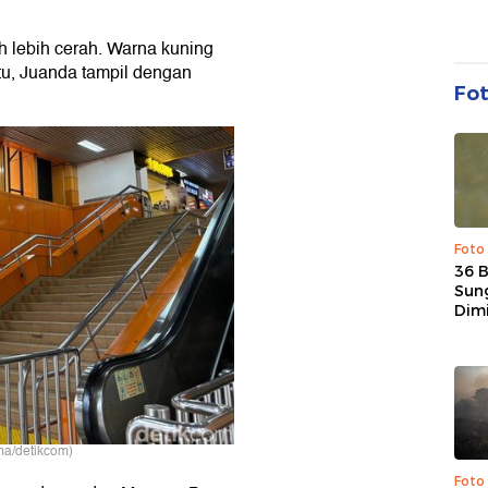
 lebih cerah. Warna kuning
itu, Juanda tampil dengan
Fo
Foto
36 
Sun
Dim
a/detikcom)
Foto