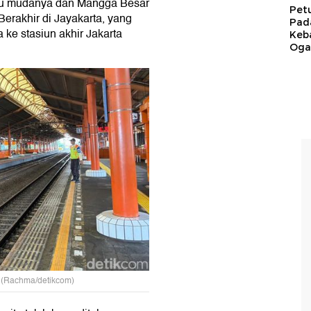
gu mudanya dan Mangga Besar
Pet
Berakhir di Jayakarta, yang
Pad
 ke stasiun akhir Jakarta
Keb
Ogan
 (Rachma/detikcom)