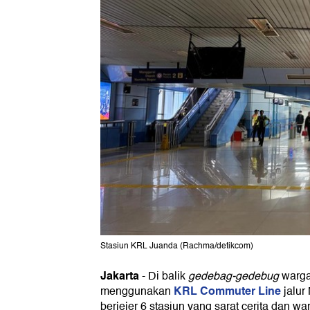
Stasiun KRL Juanda (Rachma/detikcom)
Jakarta
-
Di balik
gedebag-gedebug
warga
KRL Commuter Line
menggunakan
jalur
berjejer 6 stasiun yang sarat cerita dan war