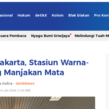
asional
Hukum
detikX
Kolom
Blak blakan
Pro Kon
Suara Pembaca
Nyago Bumi Sriwijaya
Melindungi Tuah-
yakarta, Stasiun Warna-
g Manjakan Mata
 Indira -
detikNews
14 Jan 2026 11:53 WIB