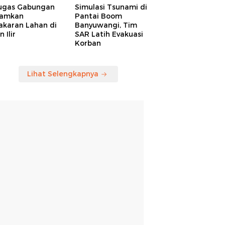
ugas Gabungan
Simulasi Tsunami di
amkan
Pantai Boom
akaran Lahan di
Banyuwangi, Tim
 Ilir
SAR Latih Evakuasi
Korban
Lihat Selengkapnya