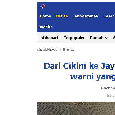
Home
Berita
Jabodetabek
Intern
Indeks
Adsmart
Terpopuler
Daerah
detikNews
Berita
Dari Cikini ke Ja
warni yan
Rachma
Rabu, 