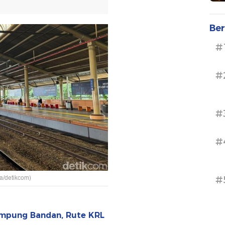
Ber
#
#
#
#
a/detikcom)
#
ampung Bandan, Rute KRL