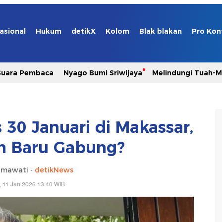
asional
Hukum
detikX
Kolom
Blak blakan
Pro Kon
Suara Pembaca
Nyago Bumi Sriwijaya
Melindungi Tuah-
 30 Januari di Makassar,
h Baru Gabung?
hmawati -
detikNews
 11 Jan 2026 13:40 WIB