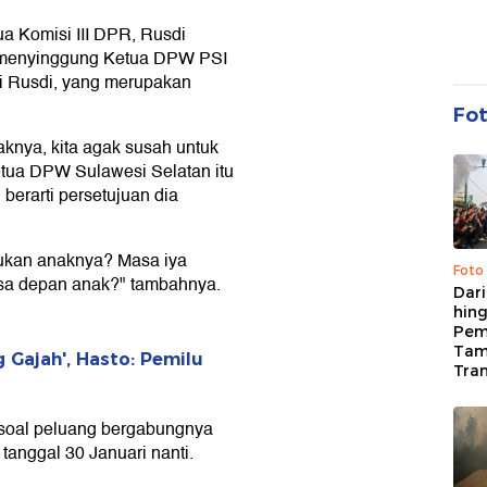
a Komisi III DPR, Rusdi
s menyinggung Ketua DPW PSI
i Rusdi, yang merupakan
Fo
aknya, kita agak susah untuk
tua DPW Sulawesi Selatan itu
 berarti persetujuan dia
ukan anaknya? Masa iya
Foto
a depan anak?" tambahnya.
Dari
hing
Pem
Tam
 Gajah', Hasto: Pemilu
Tran
 soal peluang bergabungnya
anggal 30 Januari nanti.