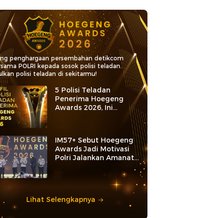
ang penghargaan persembahan detikcom
rsama POLRI kepada sosok polisi teladan.
lkan polisi teladan di sekitarmu!
5 Polisi Teladan
Penerima Hoegeng
Awards 2026, Ini
Kategori dan Kiprahnya
IM57+ Sebut Hoegeng
Awards Jadi Motivasi
Polri Jalankan Amanat
Konstitusi
Lihat Selengkapnya