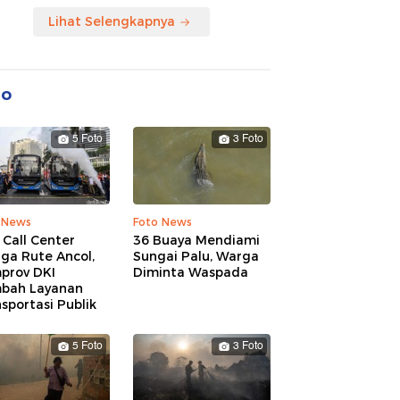
Lihat Selengkapnya
to
5 Foto
3 Foto
 News
Foto News
 Call Center
36 Buaya Mendiami
ga Rute Ancol,
Sungai Palu, Warga
prov DKI
Diminta Waspada
bah Layanan
sportasi Publik
5 Foto
3 Foto