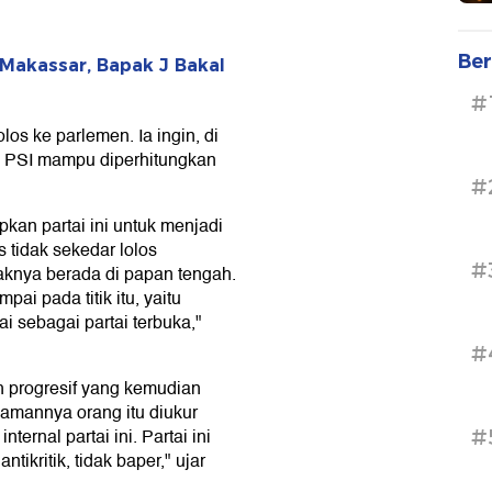
Ber
 Makassar, Bapak J Bakal
#
los ke parlemen. Ia ingin, di
 PSI mampu diperhitungkan
#
an partai ini untuk menjadi
s tidak sekedar lolos
#
idaknya berada di papan tengah.
ai pada titik itu, yaitu
i sebagai partai terbuka,"
#
h progresif yang kemudian
amannya orang itu diukur
ernal partai ini. Partai ini
#
ntikritik, tidak baper," ujar