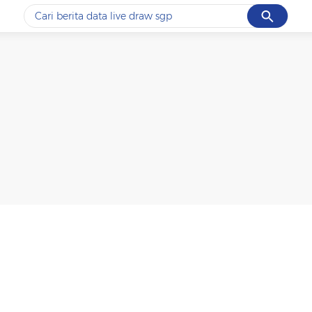
Cancel
Yang sedang ramai dicari
#1
ketik
#2
bromo
#3
streaming motogp
#4
prabowo
#5
data live draw sgp
Promoted
Terakhir yang dicari
Loading...