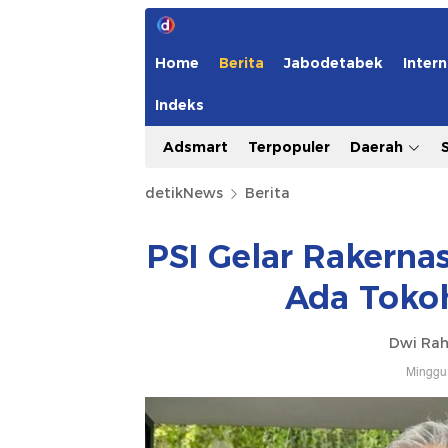
Home
Berita
Jabodetabek
Intern
Indeks
Adsmart
Terpopuler
Daerah
detikNews
Berita
PSI Gelar Rakernas
Ada Toko
Dwi Ra
Minggu,