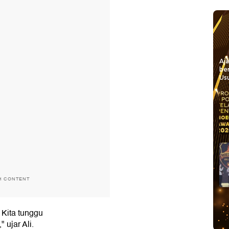
Aj
be
Usu
H CONTENT
 Kita tunggu
" ujar Ali.