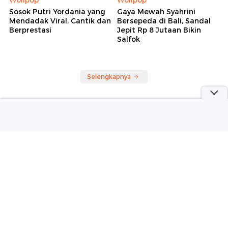
Sosok Putri Yordania yang
Gaya Mewah Syahrini
Mendadak Viral, Cantik dan
Bersepeda di Bali, Sandal
Berprestasi
Jepit Rp 8 Jutaan Bikin
Salfok
Selengkapnya
Berita detikcom Lainnya
Awas Nanti Menyesal, Vinicius!
Sepakbola
Punya Mobil Wuling Bebas Khawatir,
Ada Garansi Seumur Hidup
detikOto