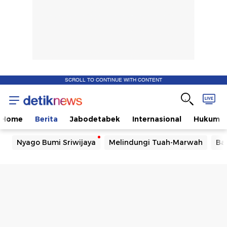
SCROLL TO CONTINUE WITH CONTENT
Home
Berita
Jabodetabek
Internasional
Hukum
Nyago Bumi Sriwijaya
Melindungi Tuah-Marwah
Ba